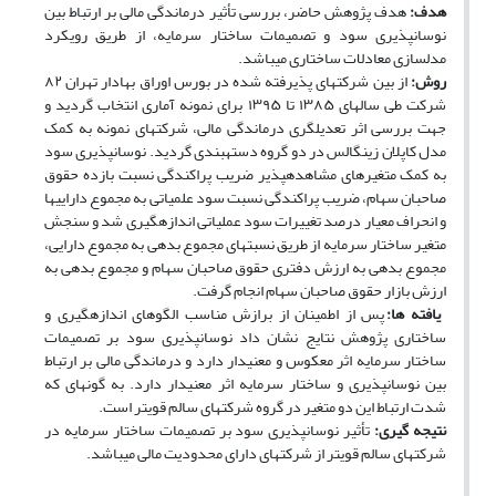
هدف:
هدف پژوهش حاضر، بررسی تأثیر درماندگی مالی بر ارتباط بین
نوسان‏پذیری سود و تصمیمات ساختار سرمایه، از طریق رویکرد
مدل‏سازی معادلات ساختاری می‏باشد.
روش:
از بین شرکت‏های پذیرفته شده در بورس اوراق بهادار تهران ۸۲
شرکت طی سال‏های ۱۳۸۵ تا ۱۳۹۵ برای نمونه آماری انتخاب گردید و
جهت بررسی اثر تعدیل‏گری درماندگی مالی، شرکت‏های نمونه به کمک
مدل کاپلان زینگالس در دو گروه دسته‏بندی گردید. نوسان‏پذیری سود
به کمک متغیرهای مشاهده‏پذیر ضریب پراکندگی نسبت بازده حقوق
صاحبان سهام، ضریب پراکندگی نسبت سود علمیاتی به مجموع دارایی‏ها
و انحراف معیار درصد تغییرات سود عملیاتی اندازه‏گیری شد و سنجش
متغیر ساختار سرمایه از طریق نسبت‏های مجموع بدهی به مجموع دارایی،
مجموع بدهی به ارزش دفتری حقوق صاحبان سهام و مجموع بدهی به
ارزش بازار حقوق صاحبان سهام انجام گرفت.
یافته ها:
پس از اطمینان از برازش مناسب الگوهای اندازه‏گیری و
ساختاری پژوهش نتایج نشان داد نوسان‏پذیری سود بر تصمیمات
ساختار سرمایه اثر معکوس و معنی‏دار دارد و درماندگی مالی بر ارتباط
بین نوسان‏پذیری و ساختار سرمایه اثر معنی‏دار دارد. به گونه‏ای که
شدت ارتباط این دو متغیر در گروه شرکت­های سالم قوی‏تر است.
نتیجه گیری:
تأثیر نوسان‏پذیری سود بر تصمیمات ساختار سرمایه در
شرکت‏های سالم قوی‏تر از شرکت‏های دارای محدودیت مالی می‏باشد.