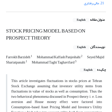
21. مالی رفتاری
عنوان مقاله
English
STOCK PRICING MODEL BASED ON
PROSPECT THEORY
نویسندگان
English
1
2
Farrokh Barzideh
Mohammad Kaffash Panjeshahi
Seyed Majid
1
3
Shariatpanahi
Mohammad Taghi Taghavifard
چکیده
English
This article investigates fluctuations in stocks prices at Tehran
Stock Exchange, assuming that investors' utility stems from
fluctuations in value of stocks as well as consumption. Thus, the
two behavioral phenomena discussed in Prospect theory, i. e. Loss
aversion and House money effect, were factored into
Consumption-based Asset Pricing Model and Investor's Utility