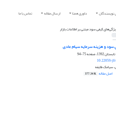
 نویسندگان
داوری همتا
ارسال مقاله
تماس با ما
یژگی‌های کیفی سود مبتنی بر اطلاعات بازار
ِ سود و هزینه سرمایه سهام عادی
75-94
10.22059/jf
، سیامک طایفه
اصل مقاله
377.34 K