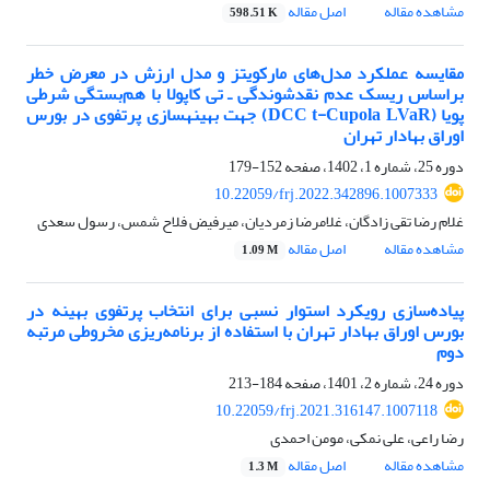
مشاهده مقاله
اصل مقاله
598.51 K
مقایسه عملکرد مدل‌های مارکویتز و مدل ارزش در معرض خطر
براساس ریسک عدم نقدشوندگی ـ تی کاپولا با هم‌بستگی شرطی
پویا (DCC t-Cupola LVaR) جهت بهینه‏سازی پرتفوی در بورس
اوراق بهادار تهران
دوره 25، شماره 1، 1402، صفحه
152-179
10.22059/frj.2022.342896.1007333
غلام رضا تقی زادگان، غلامرضا زمردیان، میرفیض فلاح شمس، رسول سعدی
مشاهده مقاله
اصل مقاله
1.09 M
پیاده‌سازی رویکرد استوار نسبی برای انتخاب پرتفوی بهینه در
بورس اوراق بهادار تهران با استفاده از برنامه‌ریزی مخروطی مرتبه
دوم
دوره 24، شماره 2، 1401، صفحه
184-213
10.22059/frj.2021.316147.1007118
رضا راعی، علی نمکی، مومن احمدی
مشاهده مقاله
اصل مقاله
1.3 M