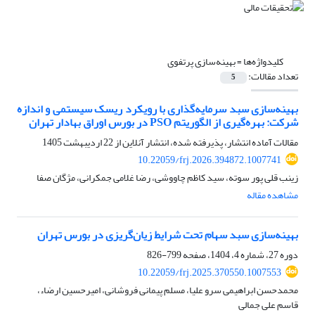
کلیدواژه‌ها =
بهینه‌سازی پرتفوی
تعداد مقالات:
5
بهینه‌سازی سبد سرمایه‌گذاری با رویکرد ریسک سیستمی و اندازه
شرکت: بهره‌گیری از الگوریتم PSO در بورس اوراق بهادار تهران
مقالات آماده انتشار، پذیرفته شده، انتشار آنلاین از
22 اردیبهشت 1405
10.22059/frj.2026.394872.1007741
زینب قلی پور سوته، سید کاظم چاووشی، رضا غلامی جمکرانی، مژگان صفا
مشاهده مقاله
بهینه‌‌سازی سبد سهام تحت شرایط زیان‌‌گریزی در بورس تهران
دوره 27، شماره 4، 1404، صفحه
799-826
10.22059/frj.2025.370550.1007553
محمدحسن ابراهیمی سرو علیا، مسلم پیمانی فروشانی، امیرحسین ارضاء،
قاسم علی جمالی