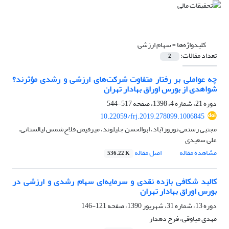
کلیدواژه‌ها =
سهام ارزشی
تعداد مقالات:
2
چه عواملی بر رفتار متفاوت شرکت‌های ارزشی و رشدی مؤثرند؟
شواهدی از بورس اوراق بهادار تهران
دوره 21، شماره 4، 1398، صفحه
517-544
10.22059/frj.2019.278099.1006845
مجتبی رستمی نوروزآباد، ابوالحسن جلیلوند، میرفیض فلاح‌‏شمس لیالستانی،
علی سعیدی
مشاهده مقاله
اصل مقاله
536.22 K
کالبد شکافی بازده نقدی و سرمایه‌ای سهام رشدی و ارزشی در
بورس اوراق بهادار تهران
دوره 13، شماره 31، شهریور 1390، صفحه
121-146
مهدی میاوقی، فرخ دهدار