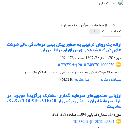
کلیدواژه‌ها =
تصمیم‌گیری چندمعیاره
تعداد مقالات:
2
ارائه یک روش ترکیبی به منظور پیش بینی درماندگی مالی شرکت
های پذیرفته شده در بورس اوراق بهادار تهران
دوره 20، شماره 2، 1397، صفحه
173-192
10.22059/frj.2018.248070.1006570
محمدهاشم بت شکن، محمد جواد سلیمی، سعید فلاحتگر متحدجو
مشاهده مقاله
اصل مقاله
454.32 K
ارزیابی صندوق‌های سرمایه گذاری مشترک برگزیدۀ موجود در
بازار سرمایۀ ایران با روشی‌ ترکیبی‌ از TOPSIS ، VIKOR و تکنیک
مشابهت
دوره 17، شماره 2، پاییز 1394، صفحه
259-282
10.22059/jfr.2015.53254