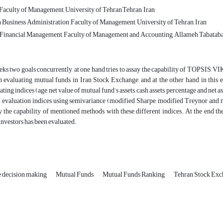
 Faculty of Management, University of Tehran,Tehran, Iran
 Business Administration ,Faculty of Management, University of Tehran, Iran
Financial Management, Faculty of Management and Accounting, Allameh Tabatabai
eks two goals concurrently, at one hand tries to assay the capability of TOPSIS,
 evaluating mutual funds in Iran Stock Exchange, and at the other hand in this e
ating indices (age, net value of mutual fund’s assets, cash assets percentage and net 
d evaluation indices using semivariance (modified Sharpe, modified Treynor and m
y the capability of mentioned methods with these different indices. At the end th
investors has been evaluated.
te decision making
Mutual Funds
Mutual Funds Ranking
Tehran Stock Ex