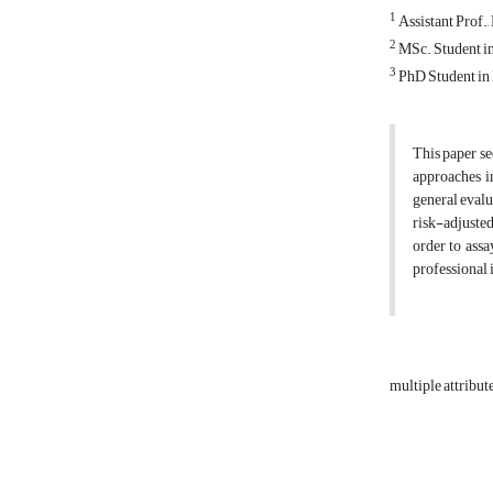
1
Assistant Prof.,
2
MSc. Student in
3
PhD Student in 
This paper se
approaches in
general evalu
risk-adjuste
order to assa
professional 
multiple attribu