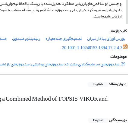
و جنسن) و شاخص‌های ارزیابی عملکرد تعدیل‌شده با ریسک با لحاظ نیم‌واریانس (
تا توان این سه رویکرد در ارزیابی صندوق‌ها با شاخص‌های مختلف مقایسه شود. د
ارزیابی شده است.
کلیدواژه‌ها
بورس اوراق بهادار تهران
تصمیم‌گیری چندمعیاره
رتبه‌بندی صندوق‌
صندو
20.1001.1.10248153.1394.17.2.4.3
موضوعات
29. صندوق‌های سرمایه‌گذاری مشترک؛ صندوق‌های پوششی؛ صندوق‌های بازنشستگی
عنوان مقاله
English
ing a Combined Method of TOPSIS, VIKOR and
نویسندگان
English