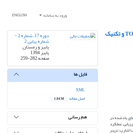
ورود به سامانه
ENGLISH
ارزیابی صندوق‌های سرمایه گذاری مشترک برگزیدۀ موجود در بازار سرمایۀ ایران با روشی‌ ترکیبی‌ از TOPSIS ، VIKOR و تکنیک
دوره 17، شماره 2 -
شماره پیاپی 2
پاییز و زمستان
پاییز 1394
صفحه
259-282
فایل ها
XML
اصل مقاله
1.04 M
هم رسانی
مشابهت تلاش دارد توانایی روش‌های یادشده در
رزیابی عملکرد
 (شارپ، ترینر
ارجاع به این مقاله