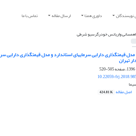
 نویسندگان
داوری همتا
ارسال مقاله
تماس با ما
اهمسانی واریانس خودرگرسیو شرطی
ار تهران
505-520
10.22059/frj.2018.9
سیما
اصل مقاله
424.81 K