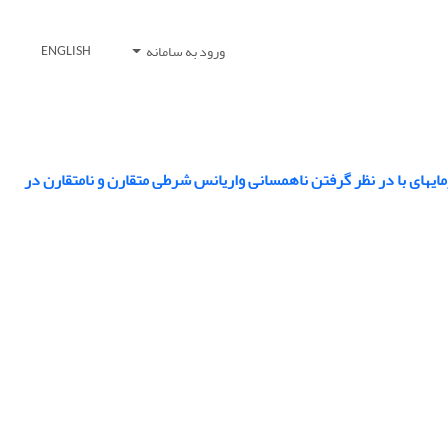
ورود به سامانه
ENGLISH
مقایسۀ عملکرد مدل قیمت‎گذاری دارایی سرمایه‎ای استاندارد و مدل قیمت‎گذاری دارایی سرمایه‎ای با در نظر گرفتن ناهمسانی واریانس شرطی متقارن و نامتقارن در