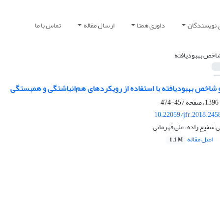
 نویسندگان
داوری همتا
ارسال مقاله
تماس با ما
اخص بهبودیافته
شاخص بهبودیافته با استفاده از رویکردهای هم‌انباشتگی و همبستگی
457-474
10.22059/jfr.2018.245
 شفیع زاده، علی قهرمانی
اصل مقاله
1.1 M