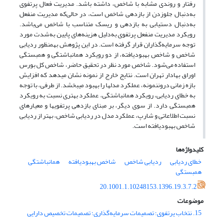
رفتار و روندی مشابه با شاخص، داشته باشد. مدیریت فعال پرتفوی
به‌دنبال جلوزدن از بازدهی شاخص است، در حالی‌که مدیریت منفعل
به‌دنبال دستیابی به بازدهی و ریسک متناسب با شاخص می‌باشد.
رویکرد مدیریت منفعل پرتفوی به‌دلیل هزینه‌های پایین به‌شدت مورد
توجه سرمایه‌گذاران قرار گرفته است. در این پژوهش به‎منظور ردیابی
شاخص و شاخص بهبودیافته، از دو رویکرد هم‎انباشتگی و همبستگی
استفاده می‌شود. شاخص مورد نظر در تحقیق حاضر، شاخص کل بورس
اوراق بهادار تهران است. نتایج خارج از نمونه نشان می‎دهد که افزایش
بازه زمانی درون‎نمونه، عملکرد مدل‎ها را بهبود می‎بخشد. از طرفی، با توجه
به خطای ردیابی، رویکرد هم‎انباشتگی، عملکرد بهتری نسبت به رویکرد
همبستگی دارد. از سوی دیگر، بر مبنای بازدهی پرتفوی‎ها و معیارهای
نسبت اطلاعاتی و شارپ، عملکرد مدل در ردیابی شاخص، بهتر از ردیابی
شاخص بهبودیافته است.
کلیدواژه‌ها
خطای ردیابی
ردیابی شاخص
شاخص بهبودیافته
هم‎انباشتگی
همبستگی
20.1001.1.10248153.1396.19.3.7.2
موضوعات
15. نتخاب پرتفوی؛ تصمیمات سرمایه‌گذاری؛ تصمیمات تخصیص دارایی