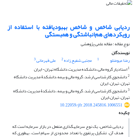
ردیابی شاخص و شاخص بهبودیافته با استفاده از
رویکردهای هم‌انباشتگی و همبستگی
نوع مقاله : مقاله علمی پژوهشی
نویسندگان
3
2
1
رضا عیوضلو
مجتبی شفیع زاده
علی قهرمانی
1
استادیار گروه مالی،دانشکده مدیریت دانشگاه تهران- ایران
2
دانشجوی کارشناسی ارشد، گروه مالی و بیمه،دانشکدۀ مدیریت دانشگاه
تهران، تهران، ایران
3
دانشجوی کارشناسی ارشد، گروه مالی و بیمه، دانشکدۀ مدیریت دانشگاه
تهران، تهران،ایران
10.22059/jfr.2018.245816.1006551
چکیده
ردیابی شاخص، یک نوع سرمایه‎گذاری منفعل در بازار سرمایه است که
هدف آن، تشکیل پرتفوی با تعداد محدودی از سهام‎ است، به‎طوری که