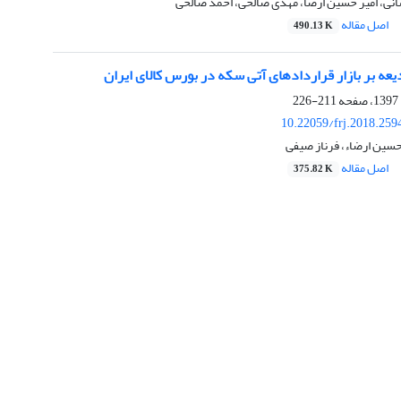
نی، امیر حسین ارضا، مهدی صالحی، احمد صالحی
اصل مقاله
490.13 K
دیعه بر بازار قراردادهای آتی سکه در بورس کالای ایران
211-226
10.22059/frj.2018.259
حسین ارضاء، فرناز صیفی
اصل مقاله
375.82 K