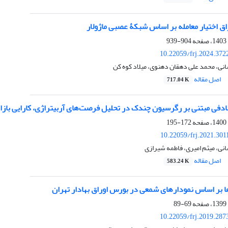
ق اختیار معامله بر اساس شبکۀ عصبی ماژولار
904-939
10.22059/frj.2024.372
نی، محمد علی دهقان دهنوی، میلاد کوه کن
اصل مقاله
717.04 K
دفی مبتنی بر رگرسیون چندک در تحلیل فرصت‌های آربیتراژی، کارایی بازار
172-195
10.22059/frj.2021.30
نی، میثم امیری، فاطمه شیرازی
اصل مقاله
583.24 K
ا بر اساس نمودارهای شمعی در بورس اوراق بهادار تهران
69-89
10.22059/frj.2019.287