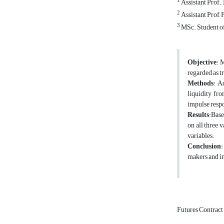
1
Assistant Prof.
2
Assistant Prof,
3
MSc. Student of
Objective
: 
regarded as t
Methods
: A
liquidity fr
impulse respo
Results
:Base
on all three v
variables.
Conclusion
:
makers and i
Futures Contract