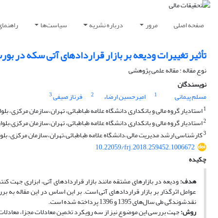
صفحه اصلی
مرور
درباره نشریه
سیاست‌ها
راهنمای
تأثیر تغییرات ودیعه بر بازار قراردادهای آتی سکه در بورس
نوع مقاله : مقاله علمی پژوهشی
نویسندگان
3
2
1
مسلم پیمانی
امیرحسین ارضاء
فرناز صیفی
1
استادیار گروه مالی و بانکداری دانشگاه علامه طباطبائی، تهران،سازمان مرکزی، بل
2
استادیار گروه مالی و بانکداری دانشگاه علامه طباطبائی، تهران،سازمان مرکزی،بل
3
کارشناسی ارشد مدیریت مالی،دانشگاه علامه طباطبائی،تهران،سازمان مرکزی، بلوا
10.22059/frj.2018.259452.1006672
چکیده
هدف:
ودیعه در بازارهای مشتقه مانند بازار قراردادهای آتی، ابزاری جهت کن
عوامل اثرگذار بر بازار قراردادهای آتی است. بر این اساس در این مقاله به بر
نقدشوندگی طی سال‌های 1395 و 1396 پرداخته شده است.
روش:
جهت بررسی این موضوع نیز از سه رویکرد تخمین معادلات مجزا، معادلات