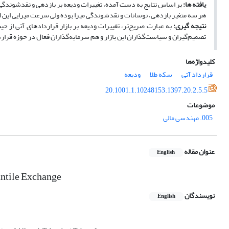
یافته ها:
بر اساس نتایج به دست آمده، تغییرات ودیعه بر بازدهی و نقدشوندگی ت
هر سه متغیر بازدهی، نوسانات و نقدشوندگی میرا بوده ولی سرعت میرایی این 
نتیجه گیری:
به عبارت صریح‌تر، تغییرات ودیعه بر بازار قراردادهای آتی از حیث
تصمیم‌گیران و سیاست‌گذاران این بازار و هم سرمایه‌گذاران فعال در حوزه قرار
کلیدواژه‌ها
قرارداد آتی
سکه طلا
ودیعه
20.1001.1.10248153.1397.20.2.5.5
موضوعات
005. مهندسی مالی
عنوان مقاله
English
antile Exchange
نویسندگان
English