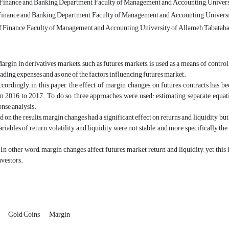
, Finance and Banking Department, Faculty of Management and Accounting, Universi
 Finance and Banking Department, Faculty of Management and Accounting, Universit
 Finance, Faculty of Management and Accounting, University of Allameh Tabataba'i
Margin in derivatives markets, such as futures markets, is used as a means of control
rading expenses and as one of the factors influencing futures market.
ccordingly, in this paper, the effect of margin changes on futures contracts has b
om 2016 to 2017. To do so, three approaches were used: estimating separate equat
nse analysis.
d on the results, margin changes had a significant effect on returns and liquidity, but
ariables of return, volatility and liquidity were not stable, and more specifically the 
 In other word, margin changes affect futures market return and liquidity, yet this 
nvestors.
Gold Coins
Margin