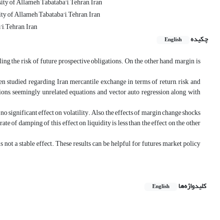
ty of Allameh Tabataba'i, Tehran, Iran
y of Allameh Tabataba'i, Tehran, Iran
, Tehran, Iran
چکیده
English
ling the risk of future prospective obligations. On the other hand, margin is
een studied regarding Iran mercantile exchange in terms of return, risk and
ions, seemingly unrelated equations and vector auto regression along with
 no significant effect on volatility. Also, the effects of margin change shocks
rate of damping of this effect on liquidity is less than the effect on the other
is not a stable effect. These results can be helpful for futures market policy
کلیدواژه‌ها
English