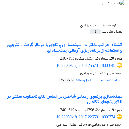
نویسنده =
عادل بهزادی
تعداد مقالات:
2
گشتاور مراتب بالاتر در بهینه‌سازی پرتفوی با درنظر گرفتن آنتروپی
و استفاده از برنامه‌ریزی آرمانی چندجمله‌ای
دوره 20، شماره 2، 1397، صفحه
193-210
10.22059/frj.2018.255731.1006645
احمد نبی زاده، عادل بهزادی
مشاهده مقاله
اصل مقاله
259.65 K
بهینه‌سازی پرتفوی ردیابی شاخص بر اساس بتای نامطلوب مبتنی بر
الگوریتم‌های تکاملی
دوره 19، شماره 2، 1396، صفحه
319-340
10.22059/jfr.2017.226501.1006374
احمد نبی زاده، هادی قره باغی، عادل بهزادی