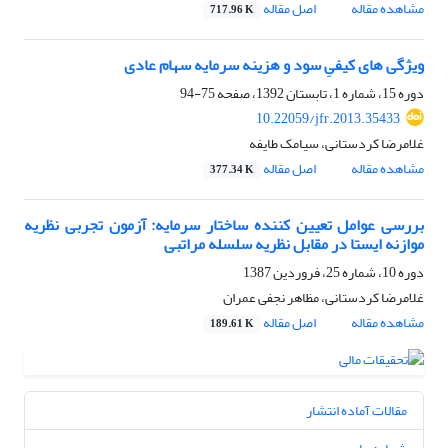
مشاهده مقاله
اصل مقاله
717.96 K
ویژگی های کیفیِ سود و هزینه سرمایه سهام عادی
دوره 15، شماره 1، تابستان 1392، صفحه
75-94
10.22059/jfr.2013.35433
غلامرضا کردستانی، سیامک طایفه
مشاهده مقاله
اصل مقاله
377.34 K
بررسی عوامل تعیین کننده ساختار سرمایه: آزمون تجربی نظریه
موازنه ایستا در مقابل نظریه سلسله مراتبی
دوره 10، شماره 25، فروردین 1387
غلامرضا کردستانی، مظاهر نجفی عمران
مشاهده مقاله
اصل مقاله
189.61 K
مقالات آماده انتشار