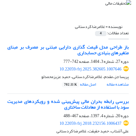
نویسنده =
غلامرضا کردستانی
تعداد مقالات:
4
باز طراحی مدل قیمت گذاری دارایی مبتنی بر مصرف بر مبنای
متغیرهای بنیادی حسابداری
دوره 27، شماره 3، 1404، صفحه
742-777
10.22059/frj.2025.382605.1007646
پریسا جزءمقدم، غلامرضا کردستانی، حمید عزیزمحمدلو
مشاهده مقاله
اصل مقاله
702.11 K
بررسی رابطه بحران مالی پیش‌بینی شده و رویکردهای مدیریت
سود با استفاده از معادلات ساختاری
دوره 20، شماره 4، 1397، صفحه
467-488
10.22059/frj.2018.232156.1006437
علی آشتاب، حمید حقیقت، غلامرضا کردستانی