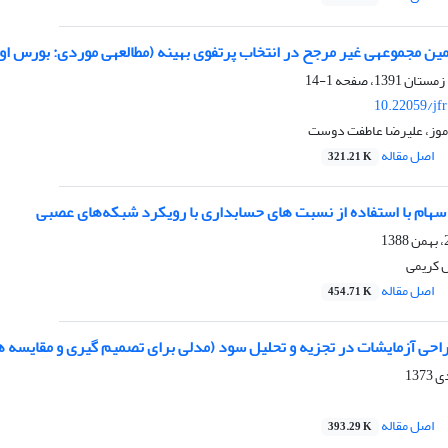
ه (مطالعه‎ی موردی: بورس اوراق بهادار تهران)
1-14
10.22059/jf
اموز، علیرضا عاطفت دوست
اصل مقاله
321.21 K
 سهام با استفاده از نسبت های حسابداری با رویکرد شبکه‌های عصبی
 کریمی
اصل مقاله
454.71 K
راحی آزمایشات در تجزیه و تحلیل سود (مدلی برای تصمیم گیری و مقایسه ه
اصل مقاله
393.29 K