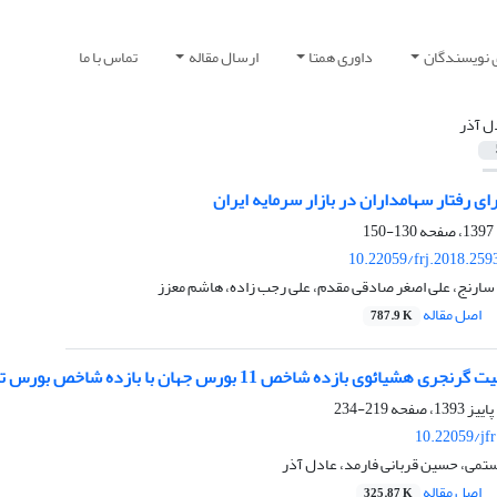
 نویسندگان
داوری همتا
ارسال مقاله
تماس با ما
ل آذر
ای رفتار سهام‏داران در بازار سرمایه ایران
130-150
10.22059/frj.2018.259
 سارنج، علی اصغر صادقی مقدم، علی رجب زاده، هاشم معزز
اصل مقاله
787.9 K
شیائوی بازده شاخص 11 بورس جهان با بازده شاخص بورس تهران
219-234
10.22059/jf
ستمی، حسین قربانی فارمد، عادل آذر
اصل مقاله
325.87 K