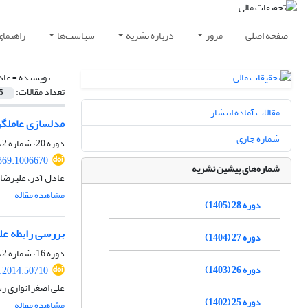
صفحه اصلی
مرور
درباره نشریه
سیاست‌ها
راهنمای
نویسنده =
عاد
تعداد مقالات:
5
مقالات آماده انتشار
مدل‏سازی عامل‏گر
شماره جاری
دوره 20، شماره 2، 1397، صفحه
369.1006670
شماره‌های پیشین نشریه
عادل آذر، علیرضا
مشاهده مقاله
دوره 28 (1405)
بررسی رابطه علیت گرنجری ه
دوره 27 (1404)
دوره 16، شماره 2، پاییز 1393، صفحه
دوره 26 (1403)
r.2014.50710
علی اصغر انواری ر
دوره 25 (1402)
مشاهده مقاله