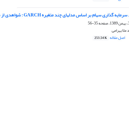
35-56
ملا بهرامی
اصل مقاله
253.54 K