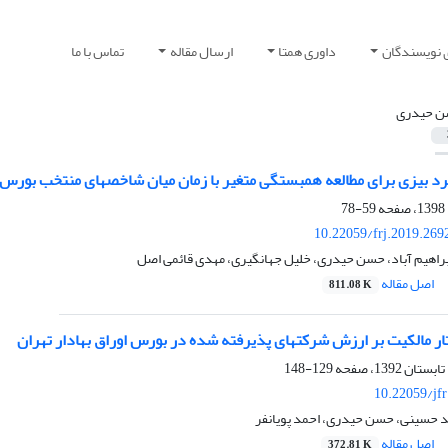
 نویسندگان
داوری همتا
ارسال مقاله
تماس با ما
 حیدری
 برای مطالعه همبستگی متغیر با زمان میان شاخص‎های منتخب بورس اوراق بهادار تهران
59-78
10.22059/frj.2019.269
راهیم آباد، حسن حیدری، خلیل جهانگیری، مهدی قائمی اصل
اصل مقاله
811.08 K
 شرکت‎های پذیرفته شده در بورس اوراق بهادار تهران
129-148
10.22059/jf
د حسینی، حسن حیدری، احمد پویانفر
اصل مقاله
372.81 K