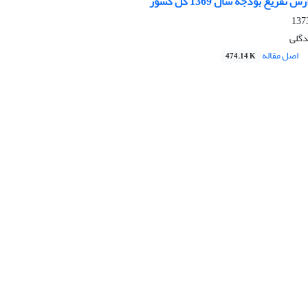
فریغ بودجه سال 1369 کل کشور
دگلی
اصل مقاله
474.14 K