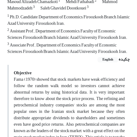
1
2
Masoud Alizadeh Chamazkoti
Mehdi Fathabadi
Mahmod
3
3
Mahmodzadeh
Saleh Ghavidel Doostkouei
1
Ph.D. Candidate, Department of Economics, Firoozkooh Branch, Islamic
Azad University, Firoozkooh, Iran.
2
Assistant Prof., Department of Economics, Faculty of Economic
Sciences, Firoozkooh Branch, Islamic Azad University, Firoozkooh, Iran.
3
Associate Prof., Department of Economics, Faculty of Economic
Sciences, Firoozkooh Branch, Islamic Azad University, Firoozkooh, Iran.
چکیده
English
Objective
Fama (1970) showed that stock markets have weak efficiency and
follow the random walk model, so investors cannot achieve
abnormal returns by using historical data. It is very important,
therefore, to know about the stock price process. The refining and
petrochemical industry companies’ stocks are among the most
popular ones in the Iranian stock market because they often
distribute appropriate
dividends to shareholders and sometimes
even have good price returns. Also, petrochemical companies are
known as the leaders of the stock market, with a great effect on the