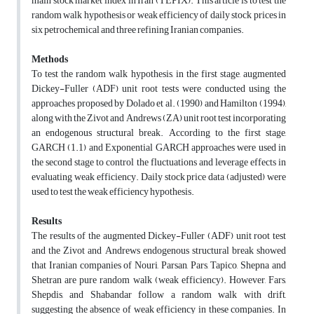
main stock market index in Iran (TEPIX). This article is to test the
random walk hypothesis or weak efficiency of daily stock prices in
six petrochemical and three refining Iranian companies.
Methods
To test the random walk hypothesis, in the first stage, augmented
Dickey-Fuller (ADF) unit root tests were conducted using the
approaches proposed by Dolado et al. (1990) and Hamilton (1994),
along with the Zivot and Andrews (ZA) unit root test incorporating
an endogenous structural break. According to the first stage,
GARCH (1.1) and Exponential GARCH approaches were used in
the second stage to control the fluctuations and leverage effects in
evaluating weak efficiency. Daily stock price data (adjusted) were
used to test the weak efficiency hypothesis.
Results
The results of the augmented Dickey-Fuller (ADF) unit root test
and the Zivot and Andrews endogenous structural break showed
that Iranian companies of Nouri, Parsan, Pars, Tapico, Shepna and
Shetran are pure random walk (weak efficiency). However, Fars,
Shepdis, and Shabandar follow a random walk with drift,
suggesting the absence of weak efficiency in these companies. In