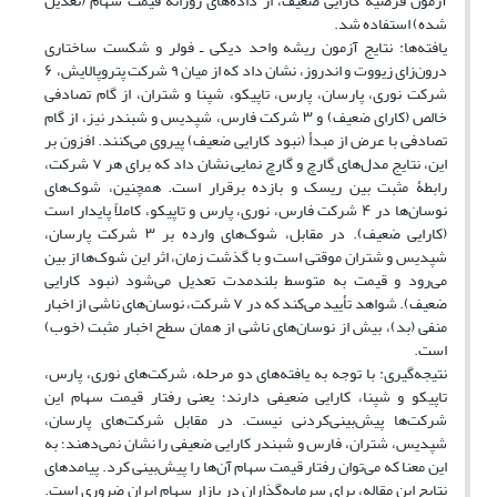
آزمون فرضیه کارایی ضعیف، از داده‌های روزانه قیمت سهام (تعدیل
شده) استفاده شد.
یافته‌ها: نتایج آزمون ریشه واحد دیکی ـ فولر و شکست ساختاری
درون‌زای زیووت و اندروز، نشان داد که از میان ۹ شرکت پتروپالایش، ۶
شرکت نوری، پارسان، پارس، تاپیکو، شپنا و شتران، از گام تصادفی
خالص (کارای ضعیف) و ۳ شرکت فارس، شپدیس و شبندر نیز، از گام
تصادفی با عرض از مبدأ (نبود کارایی ضعیف) پیروی می‌کنند. افزون بر
این، نتایج مدل‌های گارچ و گارچ نمایی نشان داد که برای هر ۷ شرکت،
رابطۀ مثبت بین ریسک و بازده برقرار است. همچنین، شوک‌های
نوسان‌ها در ۴ شرکت فارس، نوری، پارس و تاپیکو، کاملاً پایدار است
(کارایی ضعیف). در مقابل، شوک‌های وارده بر ۳ شرکت پارسان،
شپدیس و شتران موقتی است و با گذشت زمان، اثر این شوک‌ها از بین
می‌رود و قیمت به متوسط بلندمدت تعدیل می‌شود (نبود کارایی
ضعیف). شواهد تأیید می‌کند که در ۷ شرکت، نوسان‌های ناشی از اخبار
منفی (بد)، بیش از نوسان‌های ناشی از همان سطح اخبار مثبت (خوب)
است.
نتیجه‌گیری: با توجه به یافته‌های دو مرحله، شرکت‌های نوری، پارس،
تاپیکو و شپنا، کارایی ضعیفی دارند؛ یعنی رفتار قیمت سهام این
شرکت‌ها پیش‌بینی‌کردنی نیست. در مقابل شرکت‌های پارسان،
شپدیس، شتران، فارس و شبندر کارایی ضعیفی را نشان نمی‌دهند؛ به
این معنا که می‌توان رفتار قیمت سهام آن‌ها را پیش‌بینی کرد. پیامدهای
نتایج این مقاله، برای سرمایه‌گذاران در بازار سهام ایران ضروری است.