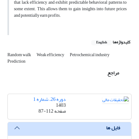
that lack efficiency and exhibit predictable behavioral patterns to
some extent. This allows them to gain insights into future prices
and potentially earn profits.
کلیدواژه‌ها
English
Random walk
Weak efficiency
Petrochemical industry
Prediction
مراجع
دوره 26، شماره 1
1403
صفحه
87-112
فایل ها