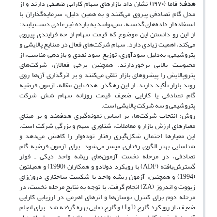
هدف:
فاما (۱۹۷۰) نشان داد بازارهای سهام کارایی ضعیفی دارند و از
مدل گام تصادفی پیروی می‌کنند و به همین دلیل، سرمایه‌گذاران با
استفاده از داده‌های گذشته، نمی‌توانند به بازده غیرعادی دست یابند؛
از این رو دانستن این موضوع که قیمت سهام از چه فرایندی پیروی
می‌کند، اهمیت زیادی دارد. سهام شرکت‌های فعال در صنایع پالایشی و
پتروشیمی، به‌دلیل سودآوری، توزیع سود نقدی و بازدهی مناسب، از
محبوبیت بالایی برخوردارند. همچنین برخی فعالان، شرکت‌های
پتروپالایش را پیشروهای بازار تلقی می‌کنند و بر اثرگذاری آن‌ها روی
روند بازار تأکید دارند. از این رهگذر، هدف این مقاله، آزمون فرضیه
گام تصادفی یا کارایی ضعیف قیمت روزانه سهام شش شرکت
پتروشیمی و سه شرکت پالایشی است.
روش: انتخاب شرکت‌ها، بر اساس نمونه‌گیری هدفمند و بر مبنای
معیارهای ارزش بازار و معاملات، شناوری سهم و بزرگی شرکت است.
این معیارها احتمال شکل‌گیری رفتار توده‌وار را کاهش می‌دهد و
شناسایی بهتر الگوی رفتاری میسر می‌شود. برای آزمون فرضیه گام
تصادفی، در مرحله نخست آزمون‌های ریشه واحد دیکی ـ فولر
گسترش‌یافته (ADF) با رویکرد دولادو و همکاران (1990) و همیلتون
(1994) و همچنین، آزمون ریشه واحد با شکست ساختاری درون‌زای
زیووت و اندروز (ZA) انجام گرفت. با توجه به نتایج مرحله نخست، در
مرحله دوم برای کنترل نوسان‌ها و اثرهای اهرمی در ارزیابی کارایی
ضعیف، از رویکرد گارچ (1و1) و گارچ نمایی بهره گرفته شد. برای انجام