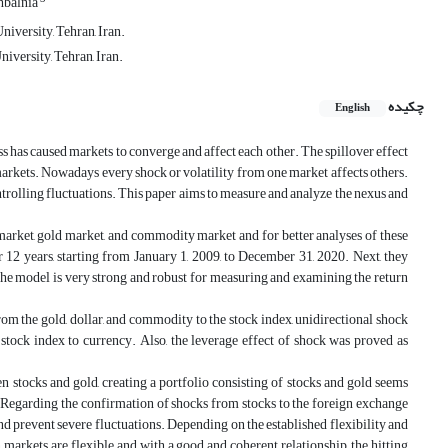
balnia
iversity, Tehran, Iran.
iversity, Tehran, Iran.
چکیده
English
s has caused markets to converge and affect each other. The spillover effect
 markets. Nowadays every shock or volatility from one market affects others.
ntrolling fluctuations. This paper aims to measure and analyze the nexus and
y market, gold market, and commodity market and for better analyses of these
or 12 years, starting from January 1, 2009, to December 31, 2020. Next, they
odel is very strong and robust for measuring and examining the return
om the gold, dollar, and commodity to the stock index, unidirectional shock
 stock index to currency. Also, the leverage effect of shock was proved as
n stocks and gold, creating a portfolio consisting of stocks and gold seems
sk. Regarding the confirmation of shocks from stocks to the foreign exchange
d prevent severe fluctuations. Depending on the established flexibility and
markets are flexible and with a good and coherent relationship, the hitting