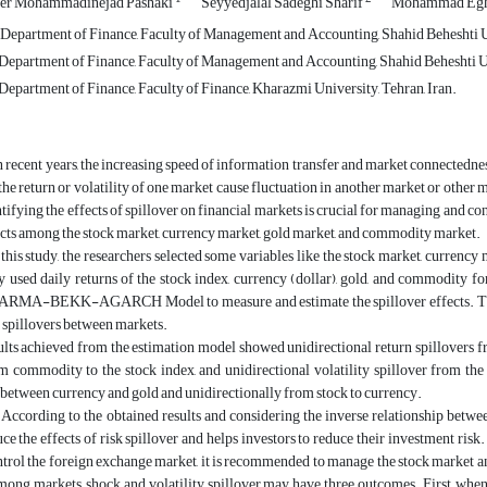
r Mohammadinejad Pashaki
Seyyedjalal Sadeghi Sharif
Mohammad Egh
Department of Finance, Faculty of Management and Accounting, Shahid Beheshti Un
, Department of Finance, Faculty of Management and Accounting, Shahid Beheshti Un
 Department of Finance, Faculty of Finance, Kharazmi University, Tehran, Iran.
 recent years, the increasing speed of information transfer and market connectednes
he return or volatility of one market cause fluctuation in another market or other
tifying the effects of spillover on financial markets is crucial for managing and co
ects among the stock market, currency market, gold market, and commodity market.
this study, the researchers selected some variables like the stock market, currenc
ey used daily returns of the stock index, currency (dollar), gold, and commodity f
VARMA-BEKK-AGARCH Model to measure and estimate the spillover effects. The m
y spillovers between markets.
lts achieved from the estimation model showed unidirectional return spillovers fr
m commodity to the stock index, and unidirectional volatility spillover from the
 between currency and gold and unidirectionally from stock to currency.
According to the obtained results and considering the inverse relationship betwee
uce the effects of risk spillover and helps investors to reduce their investment ri
ntrol the foreign exchange market, it is recommended to manage the stock market an
mong markets, shock and volatility spillover may have three outcomes. First, when 