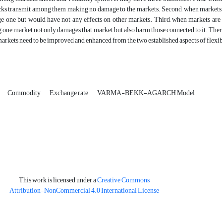
cks transmit among them making no damage to the markets. Second, when markets ar
 one but would have not any effects on other markets. Third, when markets are i
g one market not only damages that market but also harm those connected to it. There
markets need to be improved and enhanced from the two established aspects of flexi
Commodity
Exchange rate
VARMA-BEKK-AGARCH Model
This work is licensed under a
Creative Commons
Attribution-NonCommercial 4.0 International License