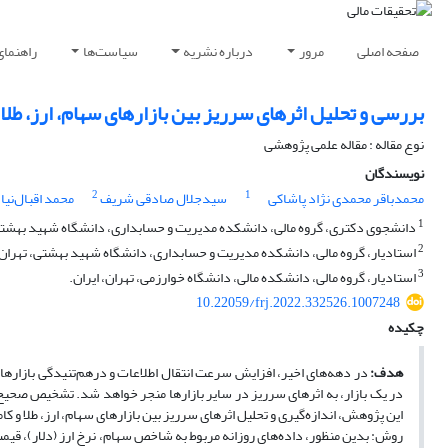
یسندگان
سیاست‌ها
درباره نشریه
مرور
صفحه اصلی
 سرریز بین بازارهای سهام، ارز، طلا و کامودیتی: مدل VARMA-BEKK-AGARCH
نوع مقاله : مقاله علمی پژوهشی
نویسندگان
2
1
محمد اقبال‌نیا
سیدجلال صادقی شریف
محمدباقر محمدی نژاد پاشاکی
1
، گروه مالی، دانشکده مدیریت و حسابداری، دانشگاه شهید بهشتی، تهران، ایران.
2
ار، گروه مالی، دانشکده مدیریت و حسابداری، دانشگاه شهید بهشتی، تهران، ایران.
3
استادیار، گروه مالی، دانشکده مالی، دانشگاه خوارزمی، تهران، ایران.
10.22059/frj.2022.332526.1007248
چکیده
گذاری بازارهای مالی بر یکدیگر شده است. امروزه پیدایش اثرهای سرریز
هدف:
ه بازارهای مالی، جهت مدیریت و کنترل نوسان‌ها بسیار حائز اهمیت است. هدف
ندازه‌گیری و تحلیل اثرهای سرریز بین بازارهای سهام، ارز، طلا و کامودیتی است.