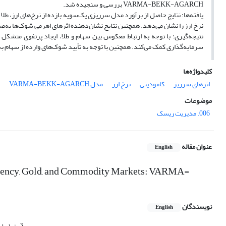
VARMA-BEKK-AGARCH بررسی و سنجیده شد.
 و سرریز یک‌سویه شوک از کامودیتی به سهام و سرریز یک‌سویه نوسان از سهام به
رت دوسویه بین نرخ‌های ارز و طلا و به‌صورت یک‌سویه از سهام به نرخ ارز است.
هت کاهش اثرهای ریسک سرریز مفید است و به سرمایه‌گذاران جهت کاهش ریسک
ت بازار سهام و جلوگیری از نوسان‌های شدید جهت کنترل بازار ارز توصیه می‌شود.
کلیدواژه‌ها
مدل VARMA-BEKK-AGARCH
نرخ ارز
کامودیتی
اثرهای سرریز
موضوعات
006. مدیریت ریسک
عنوان مقاله
English
Currency, Gold, and Commodity Markets: VARMA-
نویسندگان
English
3