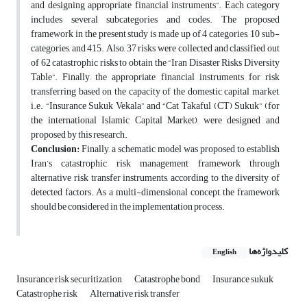
and designing appropriate financial instruments”. Each category
includes several subcategories and codes. The proposed
framework in the present study is made up of 4 categories, 10 sub-
categories, and 415. Also, 37 risks were collected and classified out
of 62 catastrophic risks to obtain the “Iran Disaster Risks Diversity
Table”. Finally, the appropriate financial instruments for risk
transferring based on the capacity of the domestic capital market,
i.e. “Insurance Sukuk Vekala” and “Cat Takaful (CT) Sukuk” (for
the international Islamic Capital Market),
were designed and
proposed by this research.
Conclusion:
Finally, a schematic model was proposed to establish
Iran’s catastrophic risk management framework through
alternative risk transfer instruments, according to the diversity of
detected factors. As a multi-dimensional concept, the framework
should be considered in the implementation process.
کلیدواژه‌ها
English
Insurance risk securitization
Catastrophe bond
Insurance sukuk
Catastrophe risk
Alternative risk transfer