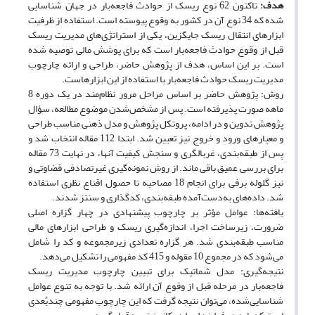
هدف:
تاکنون 62 نوع ریسک از حوادث فاجعه‌بار در جهان شناسایی
‌شده که 34 نوع آن در کشور به وقوع پیوسته است. استفاده از ظرفیت
ابزارهای انتقال ریسک جایگزین، یکی از استراتژی‌های مدیریت ریسک
قبل از وقوع حوادث فاجعه‌بار است که برای پوشش مالی توصیه شده
است. بر این اساس، هدف از پژوهش حاضر، طراحی و ارائه چارچوب
مدیریت ریسک حوادث فاجعه‌بار با استفاده از این ابزارهاست.
روش: پژوهش حاضر بر اساس مراحل مرور نظام‌مند در یک دوره 8
ماهه صورت پذیرفته است. پس از مشخص‌شدن موضوع مطالعه، سؤال
پژوهش تدوین و در ادامه، پروتکل پژوهش و مدل ذهنی مناسب طراحی
و معیارهای ورود و خروج نیز تعیین شد. ابتدا 112 مقاله انتخاب شد و
پس از طبقه‌بندی، غربالگری و سنجش کیفیت آنها، در نهایت 73 مقاله
برای بررسی عمیق باقی ماند. از روش نمونه‌گیری غیرتصادفی قضاوتی و
نیز گلوله برفی برای انجام 18 مصاحبه تا حصول اقناع نظری استفاده
شد. داده‌های به‌دست‌آمده طبقه‌بندی، کدگذاری و سنتز شدند.
یافته‌ها: عوامل مؤثر بر چارچوب پیشنهادی در چهار گزاره اصلی
ضرورت، زیرساخت اجرا، اندازه‌گیری ریسک و طراحی ابزارهای مالی
مناسب طبقه‌بندی شد. هر گزاره تعدادی زیرمجموعه و کد را شامل
می‌شود که در مجموع 10 مقوله و 415 کد مفهومی را تشکیل می‌دهد.
نتیجه‌گیری: مدل شماتیک برای تبیین چارچوب مدیریت ریسک
فاجعه‌بار در مرحله قبل از وقوع آن ارائه شد. با توجه به تنوع عوامل
شناسایی‌شده، می‌توان نتیجه گرفت که این چارچوب مفهومی چندبُعدی