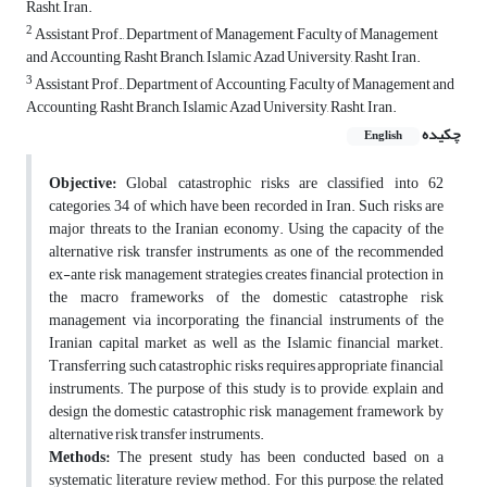
Rasht, Iran.
2
Assistant Prof., Department of Management, Faculty of Management
and Accounting, Rasht Branch, Islamic Azad University, Rasht, Iran.
3
Assistant Prof., Department of Accounting, Faculty of Management and
Accounting, Rasht Branch, Islamic Azad University, Rasht, Iran.
چکیده
English
Objective:
Global catastrophic risks are classified into 62
categories, 34 of which have been recorded in Iran. Such risks are
major threats to the Iranian economy. Using the capacity of the
alternative risk transfer instruments, as one of the recommended
ex-ante risk management strategies, creates financial protection in
the macro frameworks of the domestic catastrophe risk
management via incorporating the financial instruments of the
Iranian capital market as well as the Islamic financial market.
Transferring such catastrophic risks requires appropriate financial
instruments. The purpose of this study is to provide, explain and
design the domestic catastrophic risk management framework by
alternative risk transfer instruments.
Methods:
The present study has been conducted based on a
systematic literature review method. For this purpose, the related