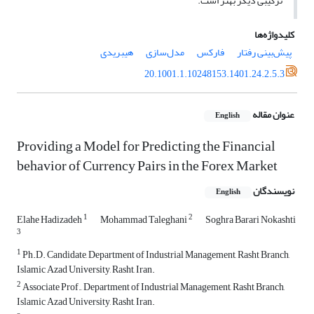
ترکیبی دیگر بهتر است.
کلیدواژه‌ها
پیش‌بینی رفتار
فارکس
مدل‌سازی
هیبریدی
20.1001.1.10248153.1401.24.2.5.3
عنوان مقاله
English
Providing a Model for Predicting the Financial
behavior of Currency Pairs in the Forex Market
نویسندگان
English
1
2
Elahe Hadizadeh
Mohammad Taleghani
Soghra Barari Nokashti
3
1
Ph.D. Candidate, Department of Industrial Management, Rasht Branch,
Islamic Azad University, Rasht, Iran.
2
Associate Prof., Department of Industrial Management, Rasht Branch,
Islamic Azad University, Rasht, Iran.