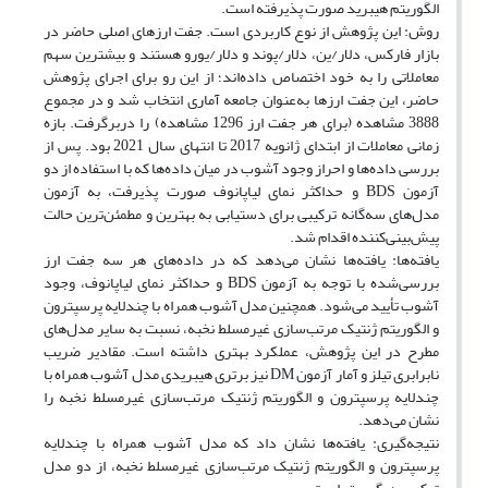
الگوریتم هیبرید صورت پذیرفته است.
روش: این پژوهش از نوع کاربردی است. جفت ارزهای اصلی حاضر در
بازار فارکس، دلار/ین، دلار/پوند و دلار/یورو هستند و بیشترین سهم
معاملاتی را به خود اختصاص داده‌اند؛ از این رو برای اجرای پژوهش
حاضر، این جفت ارزها به‌عنوان جامعه آماری انتخاب شد‏ و در مجموع
3888 مشاهده (برای هر جفت ارز 1296 مشاهده) را دربرگرفت. بازه
زمانی معاملات از ابتدای ژانویه 2017 تا انتهای سال 2021 بود. پس از
بررسی داده‌ها و احراز وجود آشوب در میان داده‌ها که با استفاده از دو
آزمون BDS و حداکثر نمای لیاپانوف صورت پذیرفت، به آزمون
مدل‌های سه‌گانه ترکیبی برای دستیابی به بهترین و مطمئن‌ترین حالت
پیش‌بینی‌کننده اقدام شد.
یافته‌ها: یافته‌ها نشان می‌دهد که در داده‌های هر سه جفت ارز
بررسی‌شده با توجه به آزمون BDS و حداکثر نمای لیاپانوف، وجود
آشوب تأیید می‌شود. همچنین مدل آشوب همراه با چندلایه پرسپترون
و الگوریتم ژنتیک مرتب‌سازی غیرمسلط نخبه، نسبت به سایر مدل‌های
مطرح در این پژوهش، عملکرد بهتری داشته است. مقادیر ضریب
نابرابری تیلز و آمار آزمون DM نیز برتری هیبریدی مدل آشوب همراه با
چندلایه پرسپترون و الگوریتم ژنتیک مرتب‌سازی غیرمسلط نخبه را
نشان می‌دهد.
نتیجه‌گیری: یافته‌ها نشان داد که مدل آشوب همراه با چندلایه
پرسپترون و الگوریتم ژنتیک مرتب‌سازی غیرمسلط نخبه، از دو مدل