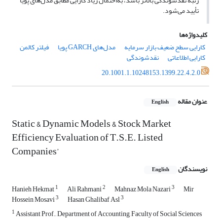
رتبه نقدشوندگی بالاتر باشد، به‌احتمال زیاد کارایی مطابق مدل‌های پویا
تأیید می‌شود.
کلیدواژه‌ها
کارایی سطح ضعیف بازار سرمایه
مدل‌های GARCH پویا
فیلتر کالمن
کارایی اطلاعاتی
نقدشوندگی
20.1001.1.10248153.1399.22.4.2.0
عنوان مقاله
English
Static & Dynamic Models & Stock Market
Efficiency Evaluation of T.S.E. Listed
Companies’
نویسندگان
English
1
2
3
Hanieh Hekmat
Ali Rahmani
Mahnaz Mola Nazari
Mir
3
3
Hossein Mosavi
Hasan Ghalibaf Asl
1
Assistant Prof., Department of Accounting, Faculty of Social Sciences