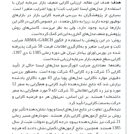
هدف:
هدف این مقاله، ارزیابی کارایی ضعیف بازار سرمایه ایران با
استفاده از مدل‌های ایستا (ضرایب ثابت) و پویا (ضرایب متغیر) است.
بسیاری از پژوهشگران به بررسی فرضیه‌ کارایی بازار در بازارهای
نوظهور توجه دارند، زیرا به دلایل متعدد، در خصوص کارایی در اکثر این
بازارها تردید وجود دارد، ولی به نظر می‌رسد، کاستی‌های روش
پژوهش و ضعف‏ مدل‌های آماری به این امر کمک کرده است.
روش: در این پژوهش با استفاده از الگوی ARMA-GARCH ضرایب
ثابت و ضرایب متغیر و به‌کارگیری اطلاعات قیمت 58 شرکت پذیرفته
‌شده در بورس اوراق بهادار تهران طی دوره زمانی 1385 تا دی‌ 1397،
کارایی سطح ضعیف بازار سرمایه ارزیابی شده است.
یافته‌ها: معنا‌داری ضرایب اتورگرسیو مدل‌های ایستا حاکی از تأیید
کارایی 15 شرکت و رد کارایی 43 شرکت بوده است. به‌منظور بررسی
دقیق‌تر موارد ناکارایی، مدل‌های پویا برای 43 مورد ناکارای یادشده
برازش شد که نتایج نشان‌دهنده تأیید کارایی و هم‌گرایی به صفر 12
مورد و نیز رد کارایی اطلاعاتی 31 شرکت (که 9 مورد هم‌گرایی به صفر
داشته‌اند) هستند. بر این اساس، نمی‌توان هر دو فرضیه کارایی و
حرکت به‌سمت کارایی را تأیید کرد.
نتیجه‌گیری: تفاوت در نتایج مدل‌های ایستا و پویا، نشان‌دهنده‌ تأثیر نوع
روش بر نتایج آزمون‌های کارایی بازار هستند. نمودارهای مسیر زمانی
21 شرکت نیز نشان‌دهنده بهبود درجه‌ کارایی و تحولات مثبت از سال
1385 هستند. همچنین، نتایج آزمون‌های تکمیلی نشان دادند که هرچه