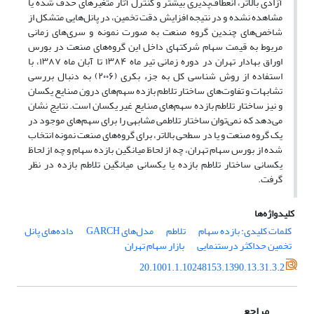
آزادی بالاتر، انعطاف‌پذیری بیشتر و کنترل آثار متغیرهای حذف شده یا
مشاهده نشده و در نتیجه افزایش دقت تخمین، در پانل‌هایی متشکل از
شاخص‌های چندین گروه صنعت به صورت نمونه و سری‌های زمانی
مربوط به قیمت سهام شرکت‎های داخل این گروه‌های صنعت در بورس
اوراق بهادار تهران در دوره زمانی تیر ماه ۱۳۸۴ تا آبان ماه ۱۳۸۷، با
استفاده از روش شناسی کل به جزء بکری (۲۰۰۶) به دنبال بررسی
تشابهات و تفاوت‌های ساختار تلاطم بازده سهم‌های درون صنایع یکسان
و نیز ساختار تلاطم بازده سهم‌های صنایع غیر یکسان است. نتایج نشان
می‌دهد که نمی‌توان ساختار تلاطمی مشابهی را برای سهم‌های موجود در
یک گروه صنعت و یا در سطحی بالاتر، برای گروه‌های صنعت نمونه انتخاب
شده از بورس سهام تهران، چه از لحاظ میانگین بازده سهام و چه از لحاظ
یکسانی ساختار تلاطم بازده یا یکسانی میانگین تلاطم بازده در نظر
گرفت.
کلیدواژه‌ها
کلمات کلیدی: بازده سهام
تلاطم
مدل‌های GARCH
داده‌های پانل
تخمین حداکثر درستنمایی
بازار سهام تهران
20.1001.1.10248153.1390.13.31.3.2
مراجع