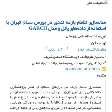
مدل‎سازی تلاطم بازده نقدی در بورس سهام تهران با
استفاده از داده‌های پانل و مدل GARCH
نوع مقاله : مقاله علمی پژوهشی
نویسندگان
2
1
غلامرضا کشاورز حداد
آرش بابایی
1
دانشیارعلوم اقتصادی، دانشگاه صنعتی شریف.
2
کارشناس ارشد مهندسی سیستم‌های اقتصادی اجتماعی
10.22059/frj.2011.78905
چکیده
مدلسازی تلاطم بازده در بازارهای سهام، از منظر پژوهشگران
دانشگاهی و نیز کارپردازان علم مالی، به لحاظ موارد استفاده آن در
پیش‌بینی بازده سهام، موضوع با اهمیتی به نظر می‌رسد. این پژوهش با
استفادۀ همزمان از مدل GARCH با توجه به ویژگی واریانس
ناهمسانی، در کنار استفاده از مزایای داده‌های پانل از جمله درجات