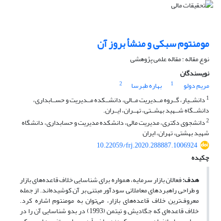
مومنتوم سبکی و منشأ بروز آن
نوع مقاله : مقاله علمی پژوهشی
نویسندگان
2
1
مریم دولو
بهاره طبرسا
1
دانشــیار، گــروه مــدیریت مــالی، دانشــکده مــدیریت و حســابداری،
دانشــگاه شــهید بهشــتی، تهــران، ایــران.
2
دانشجوی دکتری، مدیریت مالی، دانشکده مدیریت و حسابداری، دانشگاه
شهید بهشتی، تهران، ایران
10.22059/frj.2020.288887.1006924
چکیده
هدف:
فعالان بازار سرمایه، همواره برای شناسایی خلاف قاعده‌های بازار
و طراحی راهبردهای معاملاتی سودآور مبتنی بر آن کوشیده‌اند. از جمله
معروف‌ترین خلاف قاعده‌های بازار، می‌توان به مومنتوم اشاره کرد.
خلاف قاعده‌ای که جگادیش و تیتمن (1993) در بدو شناسایی آن را در