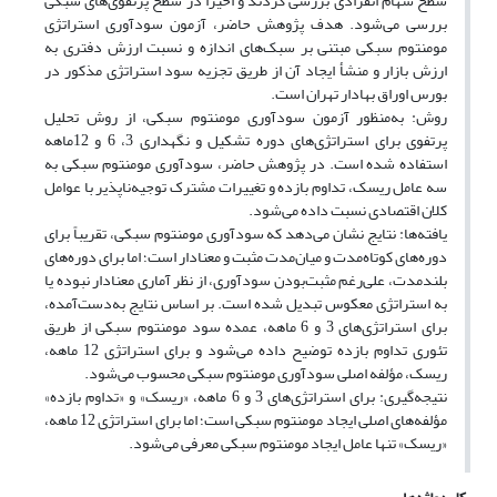
سطح سهام انفرادی بررسی کردند و اخیراً در سطح پرتفوی‌های سبکی
بررسی می‌شود. هدف پژوهش حاضر، آزمون سودآوری استراتژی
مومنتوم سبکی مبتنی بر سبک‌های اندازه و نسبت ارزش دفتری به
ارزش بازار و منشأ ایجاد آن از طریق تجزیه سود استراتژی مذکور در
بورس اوراق بهادار تهران است.
روش: به‌منظور آزمون سودآوری مومنتوم سبکی، از روش تحلیل
پرتفوی برای استراتژی‌های دوره تشکیل و نگهداری 3، 6 و 12ماهه
استفاده شده است. در پژوهش حاضر، سودآوری مومنتوم سبکی به
سه عامل ریسک، تداوم بازده و تغییرات مشترک توجیه‌ناپذیر با عوامل
کلان اقتصادی نسبت داده می‌شود.
یافته‌ها: نتایج نشان می‌دهد که سودآوری مومنتوم سبکی، تقریباً برای
دوره‌های کوتاه‌مدت و میان‌مدت مثبت و معنادار است؛ اما برای دوره‌های
بلندمدت، علی‌رغم مثبت‌بودن سودآوری، از نظر آماری معنادار نبوده یا
به استراتژی معکوس تبدیل شده است. بر اساس نتایج به‌دست‌آمده،
برای استراتژی‌های 3 و 6 ماهه، عمده سود مومنتوم سبکی از طریق
تئوری تداوم بازده توضیح داده می‌شود و برای استراتژی 12 ماهه،
ریسک، مؤلفه اصلی سودآوری مومنتوم سبکی محسوب می‌شود.
نتیجه‌گیری: برای استراتژی‌های 3 و 6 ماهه، «ریسک» و «تداوم بازده»
مؤلفه‌های اصلی ایجاد مومنتوم سبکی است؛ اما برای استراتژی 12 ماهه،
«ریسک» تنها عامل ایجاد مومنتوم سبکی معرفی می‌شود.