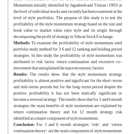
Momentum initially identified by Jagadeesh and Titman (1993) at
the level of individual stocks, and recently has been examined at the
level of style portfolios. The purpose of this study is to test the
profitability of the style momentum strategy based on the size and
book value to market value ratio style and its origin through
decomposing the profit of strategy in Tehran Stock Exchange.
Methods:
To examine the profitability of style momentum used
portfolio study method for 3, 6 and 12 ranking and holding period
strategies. In this study the profitability of style momentum was
attributed to risk factor, return continuation and excessive co-
movement that unexplained the macroeconomic factors.
Results:
The results show that the style momentum strategy
profitability is almost positive and significant for the short-terms
and mid-terms periods, but for the long-terms period despite the
positive profitability it has not been statically significant or
become a reversal strategy. The results show that for 3 and 6 month
strategies, the main benefits of style momentum are explained by
return continuation theory and for 12 month strategy risk
identified as a major component of style momentum.
Conclusion:
For 3 and 6 month strategies "risk" and "return
continuation theory" are the main components of style momentum,