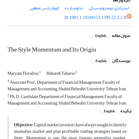
کلیدواژه‌ها
استراتژی مومنتوم سبکی
تداوم بازده
کوواریانس مقطعی
20.1001.1.10248153.1399.22.3.2.8
عنوان مقاله
English
The Style Momentum and Its Origin
نویسندگان
English
1
2
Maryam Davallou
Bahareh Tabarsa
1
Associate Prof., Department of Financial Management, Faculty of
Management and Accounting, Shahid Beheshti University, Tehran, Iran.
2
Ph.D. Candidate, Department of Financial Management, Faculty of
Management and Accounting, Shahid Beheshti University, Tehran, Iran.
چکیده
English
Objective:
Capital market investors have always sought to identify
anomalies market and plan profitable trading strategies based on
them. Momentum is one the most famous anomalies market.