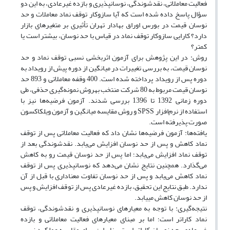
فعالیت معاملاتی، نقدشوندگی، نوسان‎پذیری و بازده غیرعادی، به این دو
سؤال پاسخ داده ‌شده است که آیا سازوکار توقف نماد معاملات و حد
نوسان قیمت در بورس اوراق بهادار تهران تأثیری بر متغیرهای بازار
دارد؟ کارایی سازوکار توقف نماد در قیاس با حد نوسان، بیشتر است یا
کمتر؟
روش: در این پژوهش برای آزمون اثربخشی نسبی توقف نماد و حد
نوسان قیمت، به بررسی تغییرات در میانگین از دوره پیش از رویداد به
دوره پس از رویداد پرداخته شده است. 400 وقفه معاملاتی و 893 حد
نوسان قیمت مربوط به 80 شرکت منتخب به‎روش نمونه‌گیری حذفی، طی
دوره زمانی 1392 تا 1396 بررسی شدند. آزمون فرضیه‌ها نیز با
استفاده از نرم‌افزار SPSS و روش مقایسه میانگین و آزمون ویلکاکسون
صورت پذیرفته است.
یافته‌ها: آزمون فرضیه‌ها نشان داد که فعالیت معاملاتی پس از توقف
نماد کاهش و پس از حد نوسان افزایش می‌یابد. نقدشوندگی بعد از
توقف نماد افزایش می‌یابد؛ اما پس از حد نوسان قیمت رو به کاهش
می‌گذارد. همچنین نتایج نشان می‌دهد که نوسان‎پذیری پس از توقف
نماد کاهش می‌یابد و پس از حد نوسان تفاوت معناداری با قبل از آن
ندارد. طبق نتایج این تحقیق، بازده غیرعادی پس از توقف افزایش و پس
از حد نوسان کاهش‌ می‎یابد.
نتیجه‌گیری: با توجه به معیارهای نوسان‎پذیری و نقدشوندگی، توقف
نماد کاراتر است؛ اما بر مبنای معیارهای فعالیت معاملاتی و بازده
غیرعادی، حد نوسان کاراتر است، بنابراین، برای مقایسه عملکرد نسبی