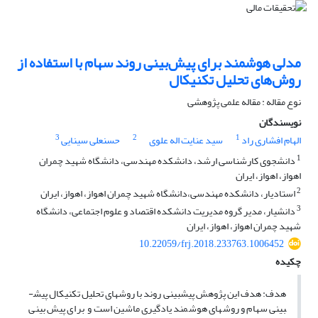
مدلی هوشمند برای پیش‌بینی روند سهام با استفاده از
روش‌های تحلیل تکنیکال
نوع مقاله : مقاله علمی پژوهشی
نویسندگان
3
2
1
الهام افشاری راد
سید عنایت اله علوی
حسنعلی سینایی
1
دانشجوی کارشناسی ارشد، دانشکده مهندسی، دانشگاه شهید چمران
اهواز، اهواز، ایران
2
استادیار، دانشکده مهندسی،دانشگاه شهید چمران اهواز، اهواز، ایران
3
دانشیار، مدیر گروه مدیریت دانشکده اقتصاد و علوم اجتماعی، دانشگاه
شهید چمران اهواز، اهواز، ایران
10.22059/frj.2018.233763.1006452
چکیده
هدف: هدف این پژوهش پیش­بینی روند با روش­های تحلیل تکنیکال پیش­
بینی سهام و روش­های هوشمند یادگیری ماشین است و برای پیش بینی