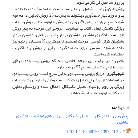
بر روی شاخص کل کار می‌شود.
روش
:
این پژوهش، شامل مراحلی است که در ادامه می­آید: ابتدا داده­
های مورد نیاز جمع­آوری می­شوند سپس به 25 روش تحلیل داده می­
شوند، سپس از میان این 25 روش ده روش با اولویت طبق روش­ انتخاب
ویژگی کاهش ابعاد، انتخاب می­شوند، خروجی این مرحله به پنج روش
هوشمند یادگیری ماشین، ماشین بردار پشتیبان خطی، ماشین بردار
پشتیبان کرنل گوسی، درخت تصمیم، نزدیک­ترین K همسایه و نئیو بیز
داده می­شود. سپس، برای تصمیم­گیری نهایی از روش رأی اکثریت
استفاده شده است.
یافته‎ها: در نهایت این نتیجه حاصل شد که روش پیشنهادی به­طور
متوسط نرخ پیش­بینی صحیح 97 درصد دارد.
نتیجه
گیری
:
مزایای روش پیشنهادی به این شرح است: روش پیشنهادی
در استفاده از روش­های تحلیل تکنیکال محدودیتی ندارد. روش انتخاب
ویژگی بر روی روش­های تحلیل تکنیکال اعمال شده و روش­های تحلیل
تکنیکال با اولویت انتخاب شده­اند.
کلیدواژه‌ها
پیش‌بینی شاخص کل
تحلیل تکنیکال
روش‌های هوشمند یادگیری
ماشین
20.1001.1.10248153.1397.20.2.7.7