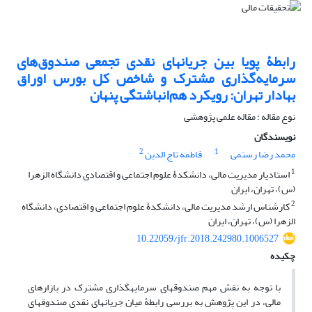
رابطۀ پویا بین جریان‎های نقدی تجمعی صندوق‌های‌
سرمایه‌گذاری مشترک و شاخص کل بورس اوراق
بهادار تهران: رویکرد هم‌انباشتگی پنهان
نوع مقاله : مقاله علمی پژوهشی
نویسندگان
2
1
محمد رضا رستمی
فاطمه تاج الدین
1
استادیار مدیریت مالی، دانشکدۀ علوم اجتماعی و اقتصادی دانشگاه الزهرا
(س)، تهران، ایران
2
کارشناس ارشد مدیریت مالی، دانشکدۀ علوم اجتماعی و اقتصادی، دانشگاه
الزهرا (س)، تهران، ایران
10.22059/jfr.2018.242980.1006527
چکیده
با توجه به نقش مهم صندوق­­های سرمایه­گذاری مشترک در بازارهای
مالی، در این پژوهش به بررسی رابطۀ میان جریان‎های نقدی صندوق­های