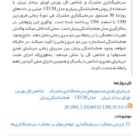
سرمایه­گذاری مشترک و شاخص کل بورس اوراق بهادار تهران با
استفاده از روش هم‎انباشتگی پنهان و مدل CECM، مبتنی بر داده‌های
روزانۀ 90 صندوق سرمایه­گذاری مشترک طی دورۀ زمانی فروردین
1390 تا اسفند 1394 پرداخته‌ شده است. نوآوری این پژوهش در
به‌کارگیری مدل هم‎انباشتگی پنهان است؛ مدلی که تلاش می­کند واکنش
تغییرات ناهمگن را در رابطۀ بین دو سری زمانی نشان دهد. نتایج وجود
هم‎انباشتگی استاندارد بین دو سری زمانی را تأیید نمی­کند، در حالیکه
شواهد وجود هم‎انباشتگی پنهان بین سری­های زمانی جریان‎های نقدی
صندوق­ها و شاخص کل را نشان می­دهد؛ به‌طوری‌که اجزای مثبت
جریان‎های نقدی و شاخص با یکدیگر و همچنین اجزای منفی آنها نیز باهم
رابطۀ بلندمدت دارند.
کلیدواژه‌ها
جریان‎های ‌نقدی ‌صندوق‌های ‌سرمایه‌گذاری مشترک
شاخص‌ کل بورس
اوراق بهادار تهران
مدل CECM
هم‎انباشتگی ‌پنهان
20.1001.1.10248153.1396.19.3.6.1
موضوعات
23. ارزیابی عملکرد سرمایه‌گذاری؛ عوامل موثر بر عملکرد سرمایه‌گذاری‌ها