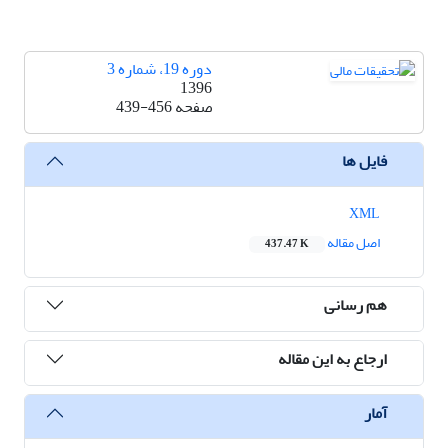
دوره 19، شماره 3
1396
صفحه
439-456
فایل ها
XML
اصل مقاله
437.47 K
هم رسانی
ارجاع به این مقاله
آمار