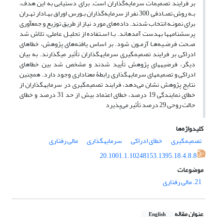
بر فرایند تصمیمات سرمایه‌گذاران است. برای دستیابی به این هدف،
بـه روش تصـادفی 300 نفر از سرمایه‌گذاران بـورس اوراق بهـادار تهـران
برای نمونـه انتخاب شدند. داده‌های مورد نیاز از طریق توزیع و جمع‎‎آوری
پرسشنامه‎ها به‎دست آمده‎اند. بـا اسـتفاده از تحلیـل عاملی، تلاش شد
صـحت فرضـیه‌هـا آزمـون شود. بر اساس یافته‌های پژوهش، خطاهای
ادراکی بر فرایند تصمیم‎گیری سرمایه‎گذاران تأثیر می‎گذارند. به بیان
دیگر، فرضیه‎های پژوهش تأیید شدند و مشخص شد بین خطاهای
ادراکی و تصمیم‎های سرمایه‎گذاری رابطۀ معناداری وجود دارد. همچنین
نتایج پژوهش نشان می‌دهد، فرایند تصمیم‎گیری در سرمایه‎گذاران از
خطای نمایندگی 19 درصد، خطای اعتماد بیش از حد 31 درصد و خطای
حالت روحی 29 درصد تأثیر می‌پذیرد
کلیدواژه‌ها
تصمیم‎گیری
خطای ادراکی
سرمایه‎گذاری
مالی رفتاری
20.1001.1.10248153.1395.18.4.8.8
موضوعات
21. مالی رفتاری
عنوان مقاله
English