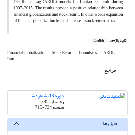
Distributed Lag (ARDL) models for Iranian economic during
1997-2015. The results provide a positive relationship between
financial globalization and stock return. In other words, expansion
of financial globalization lead to increase in stock return in Iran.
کلیدواژه‌ها
English
Financial Globalization
Stock Return
Bounds test
ARDL
Iran
مراجع
دوره 18، شماره 4
زمستان 1395
صفحه
715-734
فایل ها