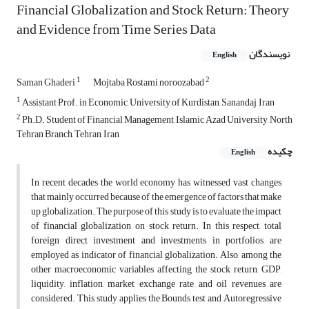
Financial Globalization and Stock Return: Theory
and Evidence from Time Series Data
نویسندگان
English
1
2
Saman Ghaderi
Mojtaba Rostami noroozabad
1
Assistant Prof. in Economic, University of Kurdistan, Sanandaj, Iran
2
Ph.D. Student of Financial Management, Islamic Azad University, North
Tehran Branch, Tehran, Iran
چکیده
English
In recent decades the world economy has witnessed vast changes
that mainly occurred because of the emergence of factors that make
up globalization. The purpose of this study is to evaluate the impact
of financial globalization on stock return. In this respect, total
foreign direct investment and investments in portfolios are
employed as indicator of financial globalization. Also, among the
other macroeconomic variables affecting the stock return, GDP,
liquidity, inflation, market exchange rate and oil revenues are
considered. This study applies the Bounds test and Autoregressive