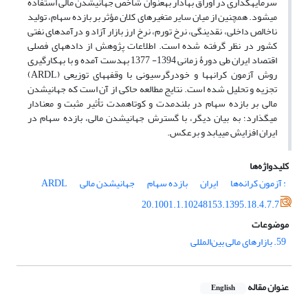
سرمایه‏گذاری در اوراق بهادار به‎عنوان شاخص جهانی‎شدن مالی استفاده
می‎شود. همچنین از میان سایر متغیرهای کلان مؤثر بر بازده سهام، تولید
ناخالص داخلی، نقدینگی، نرخ تورم، نرخ ارز بازار آزاد و درآمدهای نفتی
کشور در نظر گرفته شده است. اطلاعات پژوهش از داده‎های فصلی
اقتصاد ایران طی دورۀ زمانی 1394- 1377 به‎دست آمده و با به‎کارگیری
روش آزمون کرانه­ها و خودرگرسیونی با وقفه­های توزیعی (ARDL)
تجزیه و تحلیل شده است. نتایج مطالعه حاکی از آن است که جهانی‎شدن
مالی بر بازده سهام در بلندمدت و کوتاه‎مدت تأثیر مثبت و معنادار
می‎گذارد؛ به بیان دیگر، با گسترش جهانی‎شدن مالی، بازده سهام در
ایران افزایش می‏یابد و برعکس.
کلیدواژه‌ها
: آزمون کرانه‌ها
ایران
بازده سهام
جهانی‎شدن مالی
ARDL
20.1001.1.10248153.1395.18.4.7.7
موضوعات
59. بازارهای مالی بین‌المللی
عنوان مقاله
English