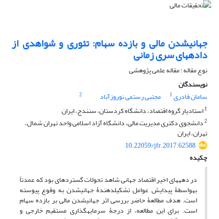
جهانی‎شدن مالی و بازده سهام: تئوری و شواهدی از
داده‏های سری زمانی
نوع مقاله : مقاله علمی پژوهشی
نویسندگان
2
1
سامان قادری
مجتبی رستمی نوروزآباد
1
استادیار گروه اقتصاد، دانشگاه کردستان، سنندج، ایران
2
دانشجوی دکتری مدیریت مالی، دانشگاه آزاد اسلامی واحد تهران شمال،
تهران، ایران
10.22059/jfr.2017.62588
چکیده
در دهه‏های اخیر اقتصاد جهانی شاهد تحولات گسترده‏ای بود که عمدتاً
به‎واسطۀ پیدایش عوامل تشکیل‎دهندۀ جهانی‎شدن به وقوع پیوسته
است. هدف مطالعۀ حاضر بررسی اثر جهانی‎شدن مالی بر بازده سهام
است. برای این مطالعه، از درجۀ سرمایه‏گذاری مستقیم خارجی و