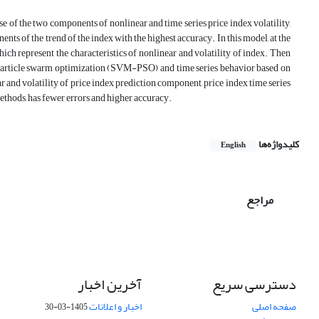
use of the two components of nonlinear and time series price index volatility,
ts of the trend of the index with the highest accuracy. In this model, at the
which represent the characteristics of nonlinear and volatility of index. Then
 particle swarm optimization (SVM-PSO) and time series behavior based on
 and volatility of price index prediction component, price index time series
ethods, has fewer errors and higher accuracy.
کلیدواژه‌ها
English
مراجع
دسترسی سریع
آخرین اخبار
صفحه اصلی
اخبار و اعلانات
1405-03-30