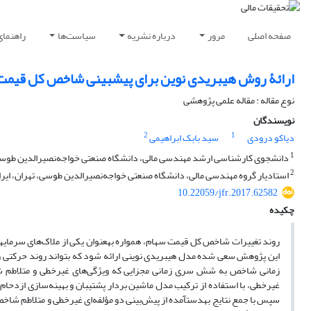
صفحه اصلی
مرور
درباره نشریه
سیاست‌ها
راهنمای
ارائۀ روش هیبریدی نوین برای پیش‎بینی شاخص کل قیمت بورس اوراق بهادار
نوع مقاله : مقاله علمی پژوهشی
نویسندگان
2
1
دیاکو درودی
سید بابک ابراهیمی
1
دانشجوی کارشناسی ارشد مهندسی مالی، دانشگاه صنعتی خواجه‌نصیرالدین طوسی،
2
استادیار گروه مهندسی مالی، دانشگاه صنعتی خواجه‌نصیرالدین طوسی، تهران، ایرا
10.22059/jfr.2017.62582
چکیده
این پژوهش سعی شده مدل هیبریدی نوینی ارائه شود که بتواند روند حرکتی و ت