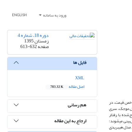
ورود به سامانه
ENGLISH
دوره 18، شماره 4
زمستان 1395
صفحه
613-632
فایل ها
XML
اصل مقاله
783.32 K
سری زمانی شاخص قیمت، در
هم رسانی
دیل موجک، سری
ادامه، سری‌های زمانی استخراج‌شده با رفتار
ارجاع به این مقاله
غیرخطی، با استفاده از ترکیب مدل‌ ماشین بردار پشتیبان و بهینه‌سازی ازدحام ذرات و سری‌های زمانی مبتنی بر رفتار متلاطم شاخص کل با بهره‌گیری از مدل GJR پیش‌بینی‌ می‎شوند؛
قیمت برآورد می‎شود. نتایج به‎دست آمده نشان می­دهد مدل هیبریدی