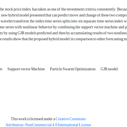
the stock price index, has taken as one of the investment criteria consistently. Beca
, a new hybrid model presented that can predict move and change of these two componen
g wavelet transform the index time series splits into six separate time series index 
time series with nonlinear behavior by combining the support vector machine and
ity by using GJR models predicted and then by accumulating results of two nonlinear
e results show that the proposed hybrid model, in comparison to other forecasting m
rm
Support vector Machine
Particle Swarm Optimization
GJR model
This work is licensed under a
Creative Commons
Attribution-NonCommercial 4.0 International License