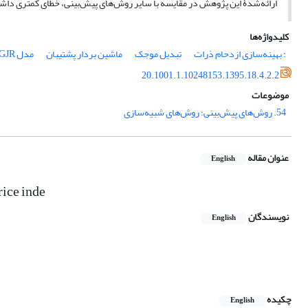
ارائه‌شدۀ این پژوهش در مقایسه با سایر روش‌های پیش‌بینی، خطای کمتری داش
کلیدواژه‌ها
: بهینه‌سازی ازدحام ذرات
تبدیل موجک
ماشین بردار پشتیبان
مدل GJR
20.1001.1.10248153.1395.18.4.2.2
موضوعات
54. روش‌های پیش‌بینی؛ روش‌های شبیه‌سازی
عنوان مقاله
English
rice inde
نویسندگان
English
چکیده
English