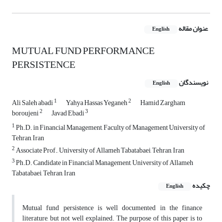
عنوان مقاله
English
MUTUAL FUND PERFORMANCE
PERSISTENCE
نویسندگان
English
1
2
Ali Saleh abadi
Yahya Hassas Yeganeh
Hamid Zargham
2
3
boroujeni
Javad Ebadi
1
Ph.D. in Financial Management, Faculty of Management University of
Tehran, Iran
2
Associate Prof., University of Allameh Tabatabaei, Tehran, Iran
3
Ph.D. Candidate in Financial Management, University of Allameh
Tabatabaei, Tehran, Iran
چکیده
English
Mutual fund persistence is well documented in the finance
literature, but not well explained. The purpose of this paper is to