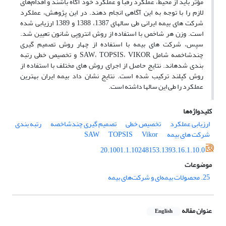
مؤثر باید از محیط، عملکرد رقبا و عملکرد خود آگاه باشند و اقدام‌های
لازم را با توجه به این آگاهی انجام دهند. در این پژوهش، عملکرد
شرکت‏ های بیمه ایرانی طی سال‏های 1387، 1388 و 1389 ارزیابی شده
‏است. وزن هر شاخص با استفاده از روش انتروپی شانون تعیین شد.
سپس، شرکت‏ های بیمه با استفاده از چهار روش تصمیم ‏گیری
چندشاخصه شامل SAW، TOPSIS، VIKOR و تخصیص‏ خطی رتبه
‏بندی شده‏اند. نتایج حاصل از اجرای روش‏ های مختلف با استفاده از
روش کپلند ترکیب شده ‏است. نتایج نشان داد بیمه ایران بهترین
عملکرد را طی این سال‏ها داشته است.
کلیدواژه‌ها
ارزیابی عملکرد
تخصیص خطی
تصمیم ‏گیری چندشاخصه
رتبه ‏بندی
شرکت‏ های بیمه
Vikor
TOPSIS
SAW
20.1001.1.10248153.1393.16.1.10.0
موضوعات
25. محصولات بیمه‌ای و شرکت‌های بیمه
عنوان مقاله
English