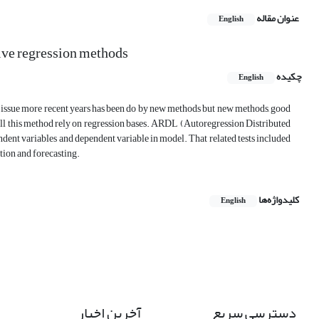
عنوان مقاله
English
ive regression methods
چکیده
English
is issue more recent years has been do by new methods but new methods, good
 all this method rely on regression bases. ARDL (Autoregression Distributed
dent variables and dependent variable in model. That related tests included
mation and forecasting.
کلیدواژه‌ها
English
دسترسی سریع
آخرین اخبار