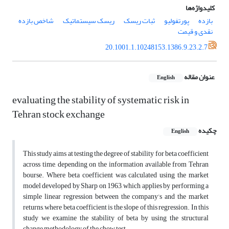
کلیدواژه‌ها
بازده
پورتفولیو
ثبات ریسک
ریسک سیستماتیک
شاخص بازده
نقدی و قیمت
20.1001.1.10248153.1386.9.23.2.7
عنوان مقاله
English
evaluating the stability of systematic risk in
Tehran stock exchange
چکیده
English
This study aims at testing the degree of stability for beta coefficient
across time, depending on the information available from Tehran
bourse. Where beta coefficient was calculated using the market
model developed by Sharp on 1963, which applies by performing a
simple linear regression between the company’s and the market
returns, where beta coefficient is the slope of this regression. In this
study we examine the stability of beta by using the structural
change methodology of the chow test