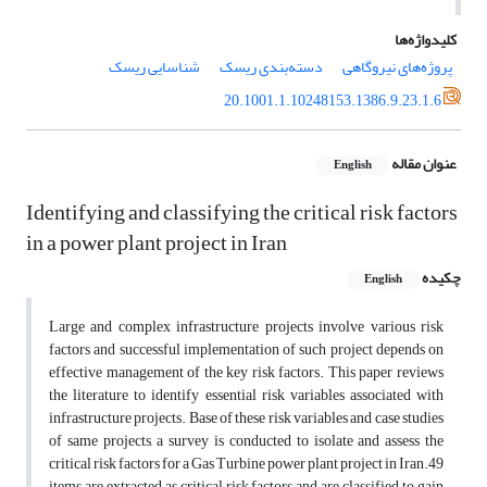
کلیدواژه‌ها
پروژه‌های نیروگاهی
دسته‌بندی ریسک
شناسایی ریسک
20.1001.1.10248153.1386.9.23.1.6
عنوان مقاله
English
Identifying and classifying the critical risk factors
in a power plant project in Iran
چکیده
English
Large and complex infrastructure projects involve various risk
factors and successful implementation of such project depends on
effective management of the key risk factors. This paper reviews
the literature to identify essential risk variables associated with
infrastructure projects. Base of these risk variables and case studies
of same projects, a survey is conducted to isolate and assess the
critical risk factors for a Gas Turbine power plant project in Iran.49
items are extracted as critical risk factors and are classified to gain