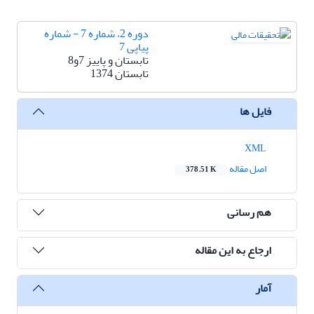
دوره 2، شماره 7 - شماره
پیاپی 7
تابستان و پاییز 7و8
تابستان 1374
فایل ها
XML
اصل مقاله
378.51 K
هم رسانی
ارجاع به این مقاله
آمار