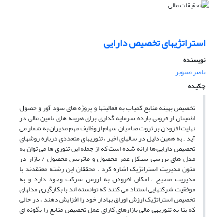
استراتژیهای تخصیص دارایی
نویسنده
ناصر صنوبر
چکیده
تخصیص بهینه منابع کمیاب به فعالیتها و پروژه های سود آور و حصول
اطمینان از فزونی بازده سرمایه گذاری برای هزینه های تامین مالی در
نهایت افزودن بر ثروت صاحبان سهام از وظایف مهم مدیران به شمار می
آید . به همین دلیل در سالهای اخیر ، تئوریهای متعددی درباره روشهای
تخصیص دارایی ها ارائه شده است که از جمله این تئوری ها می توان به
مدل های بررسی سیکل عمر محصول و ماتریس محصول / بازار در
متون مدیریت استراتژیک اشاره کرد . محققان این رشته معتقدند با
مدیریت صحیح ، امکان افزودن به ارزش شرکت وجود دارد و به
موفقیت شرکتهایی استناد می کنند که توانسته اند با بکارگیری مدلهای
تخصیص استراتژیک ارزش اوراق بهادار خود را افزایش دهند ، در حالی
که بنا به تئوریهی مالی بازارهای کارای عمل تخصیص منابع را بگونه ای