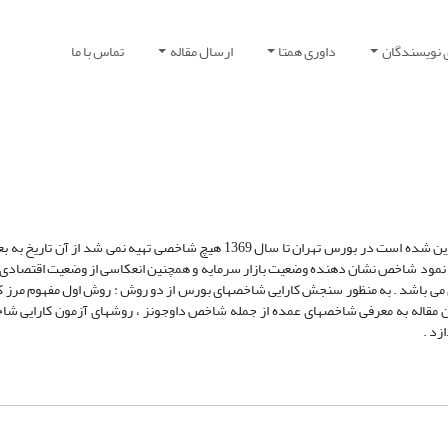
 نویسندگان
داوری همتا
ارسال مقاله
تماس با ما
این مقاله تحقیقی به منظور بررسی کارایی شاخص بورس اوراق بهادار تهران تدوین شده است در بورس تهران تا سال 1369 هیچ شاخصی 
خص نمود شاخص نشان دهنده وضعیت بازار سرمایه و همچنین انعکاسی از وضعیت اقتصاد
می باشد . به منظور سنجش کارایی شاخصهای بورس از دو روش : روش اول مفهوم مرز کا
 مقاله به معرفی شاخصهای عمده از جمله شاخص داوجونز ، روشهای آزمون کارایی شا
زد .