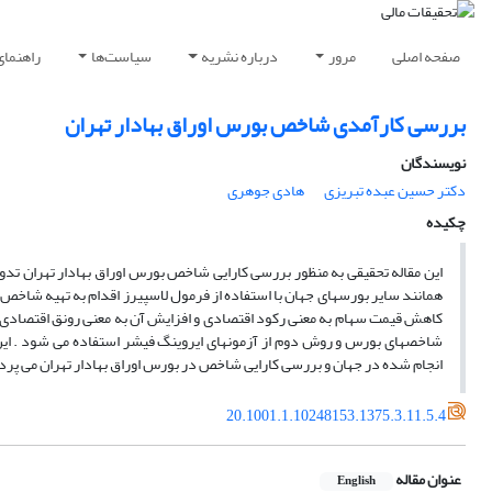
صفحه اصلی
مرور
درباره نشریه
سیاست‌ها
راهنمای
بررسی کارآمدی شاخص بورس اوراق بهادار تهران
نویسندگان
دکتر حسین عبده تبریزی
هادی جوهری
چکیده
همانند سایر بورسهای جهان با استفاده از فرمول لاسپیرز اقدام به تهیه شا
کاهش قیمت سهام به معنی رکود اقتصادی و افزایش آن به معنی رونق اقتصادی 
شاخصهای بورس و روش دوم از آزمونهای ایروینگ فیشر استفاده می شود . این
انجام شده در جهان و بررسی کارایی شاخص در بورس اوراق بهادار تهران می پردا
20.1001.1.10248153.1375.3.11.5.4
عنوان مقاله
English