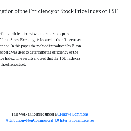
gation of the Efficiency of Stock Price Index of TSE
 this article is to test whether the stock price
Tehran Stock Exchange is located in the efficeent set
 or not. In this paper the mehtod introduced by Elton,
dberg was used to determine the efficiency of the
ce Index. The results showed that the TSE Index is
 the efficient set.
This work is licensed under a
Creative Commons
Attribution-NonCommercial 4.0 International License