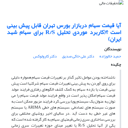
آیا قیمت سهام دربازار بورس تهران قابل پیش بینی
است ؟(کاربرد موردی تحلیل R/S برای سهام شهد
ایران)
نویسندگان
حمید خالوزاده
دکتر علی خاکی صدیق
دکتر کارولوکس
چکیده
ناشناخته بودن عوامل تاثیر گذار بر تغییرات قیمت سهام همواره دلیلی
برای روی آوردن به پیش بینی تغییرات قیمت سهام شرکتها است پیش
بینی قیمت یا بازده سهام به کمک کشف الگوهای رفتاری فرایند مولد
قیمت سهام امکان پذیر است در واقع فرایند مولد قیمت سهام را می
توان یه عنوان یک سیستم پویا بررسی کرد فرایند مزبور ممکن است به
صورت سیستم های تصادفی ،سیستم های خطی ARIMA یا سیستم
های غیر خطی به دست آید .در سالهای اخیر روشهای مختلفی برای
بررسی ساختاری سری زمانی قیمتهای سهام به کار گرفته شده است که
یکی از آنها تحلیل R/S یا تغییر مبنای حوزه تغییرات سری زمانی