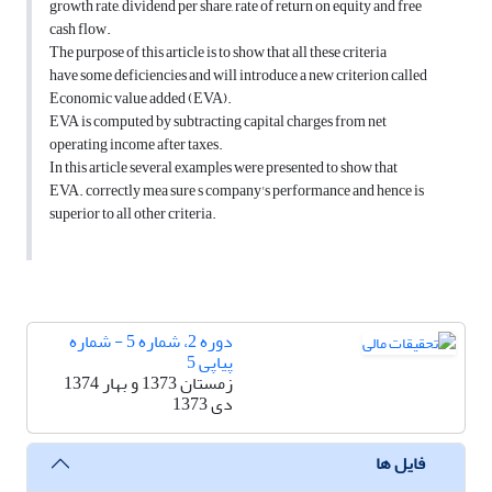
growth rate, dividend per share, rate of return on equity and free
cash flow.
The purpose of this article is to show that all these criteria
have some deficiencies and will introduce a new criterion called
Economic value added (EVA).
EVA is computed by subtracting capital charges from net
operating income after taxes.
In this article several examples were presented to show that
EVA. correctly mea sure s company's performance and hence is
superior to all other criteria.
دوره 2، شماره 5 - شماره
پیاپی 5
زمستان 1373 و بهار 1374
دی 1373
فایل ها