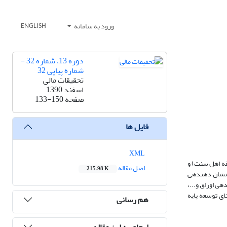
ورود به سامانه
ENGLISH
دوره 13، شماره 32 -
شماره پیاپی 32
تحقیقات مالی
اسفند 1390
صفحه
133-150
فایل ها
XML
قه اهل سنت) و
اصل مقاله
215.98 K
انگلیس (به‎عنوان یکی از کشورهای غربی پیش‌رو در تدوین قوانین لازم جهت انتشار اوراق بهادار اسلامی) به‎صورت تطبیقی مورد بررسی قرار گیرد. نتایج این مطالعه، نشان دهنده‎ی
یی مبنای قرارداد، تعیین حد بازدهی اوراق و...،
 مالی و در راستای توسعه پایه
هم رسانی
ارجاع به این مقاله