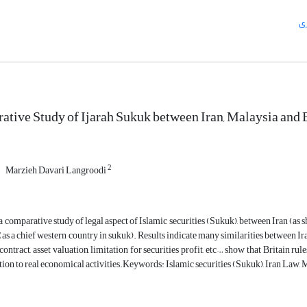
ی
tive Study of Ijarah Sukuk between Iran, Malaysia and
2
Marzieh Davari Langroodi
 a comparative study of legal aspect of Islamic securities (Sukuk), between Iran (as s
as a chief western country in sukuk). Results indicate many similarities between Ira
 contract, asset valuation, limitation for securities profit, etc… show that Britain
tion to real economical activities.Keywords: Islamic securities (Sukuk), Iran Law,