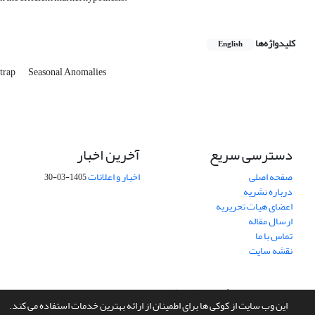
کلیدواژه‌ها
English
trap
Seasonal Anomalies
دسترسی سریع
آخرین اخبار
صفحه اصلی
اخبار و اعلانات
1405-03-30
درباره نشریه
اعضای هیات تحریریه
ارسال مقاله
تماس با ما
نقشه سایت
سامانه مدیریت نشریات علمی.
طراحی و پیاده سازی از
سیناوب
این وب سایت از کوکی ها برای اطمینان از ارائه بهترین خدمات استفاده می کند.