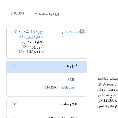
ورود به سامانه
ENGLISH
دوره 13، شماره 31 -
شماره پیاپی 31
تحقیقات مالی
شهریور 1390
صفحه
147-167
فایل ها
چندانی نداشته
XML
 در بورس اوراق
اصل مقاله
194.03 K
ین پژوهش، روش
ی مطرح شده در
بازارهای سرمایه، اقدام به فروش برای گریز از مالیات و پرده پوشانی، تغییرات دوره‌ای در متوسط بازدهی ماهانه سهام عادی بورس اوراق بهادار تهران طی دوره M11379 تا M121388 را
هم رسانی
زارهادر تناقض
ارجاع به این مقاله