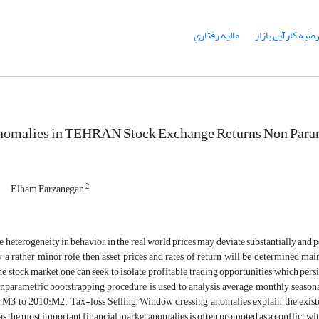
ضیه کارآیی بازار.
مالیه رفتاری
nomalies in TEHRAN Stock Exchange Returns Non Param
2
Elham Farzanegan
e heterogeneity in behavior, in the real world prices may deviate substantially and 
y a rather minor role then asset prices and rates of return will be determined m
he stock market one can seek to isolate profitable trading opportunities which persi
onparametric bootstrapping procedure is used to analysis average monthly seasona
M3 to 2010:M2. Tax-loss Selling, Window dressing anomalies explain the existence
 as the most important financial market anomalies is often promoted as a conflict wi