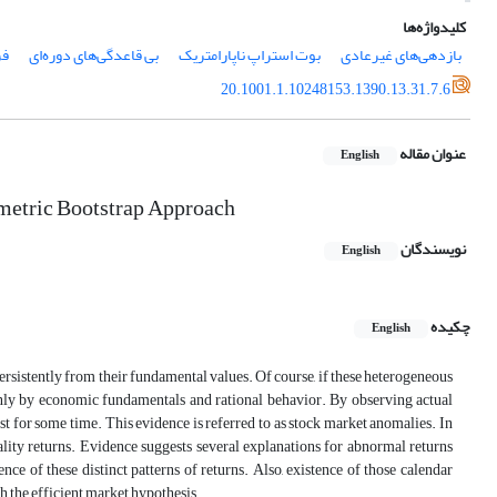
کلیدواژه‌ها
بازدهی‌های غیرعادی
بوت استراپ ناپارامتریک
بی قاعد‌گی‌های دوره‌ای
فر
20.1001.1.10248153.1390.13.31.7.6
عنوان مقاله
English
etric Bootstrap Approach
نویسندگان
English
چکیده
English
persistently from their fundamental values. Of course, if these heterogeneous
ainly by economic fundamentals and rational behavior. By observing actual
st for some time. This evidence is referred to as stock market anomalies. In
lity returns. Evidence suggests several explanations for abnormal returns
 of these distinct patterns of returns. Also, existence of those calendar
th the efficient market hypothesis.