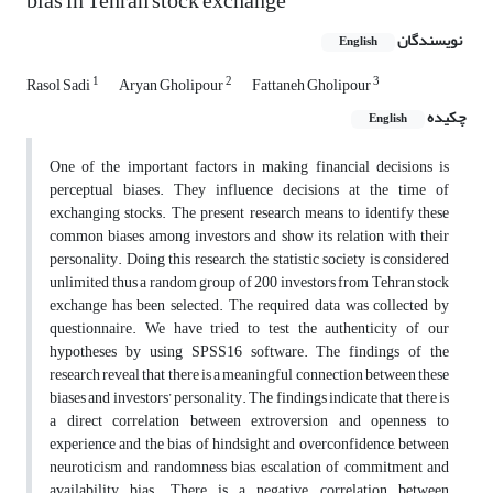
bias in Tehran stock exchange
نویسندگان
English
1
2
3
Rasol Sadi
Aryan Gholipour
Fattaneh Gholipour
چکیده
English
One of the important factors in making financial decisions is
perceptual biases. They influence decisions at the time of
exchanging stocks. The present research means to identify these
common biases among investors and show its relation with their
personality. Doing this research, the statistic society is considered
unlimited thus a random group of 200 investors from Tehran stock
exchange has been selected. The required data was collected by
questionnaire. We have tried to test the authenticity of our
hypotheses by using SPSS16 software. The findings of the
research reveal that there is a meaningful connection between these
biases and investors’ personality. The findings indicate that there is
a direct correlation between extroversion and openness to
experience and the bias of hindsight and overconfidence, between
neuroticism and randomness bias, escalation of commitment and
availability bias. There is a negative correlation between