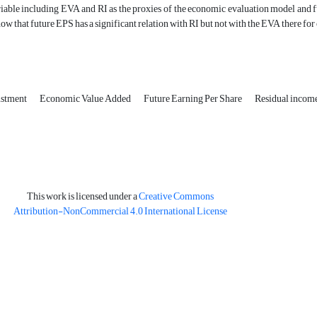
able including EVA and RI as the proxies of the economic evaluation model and fu
how that future EPS has a significant relation with RI but not with the EVA there fo
ustment
Economic Value Added
Future Earning Per Share
Residual incom
This work is licensed under a
Creative Commons
Attribution-NonCommercial 4.0 International License