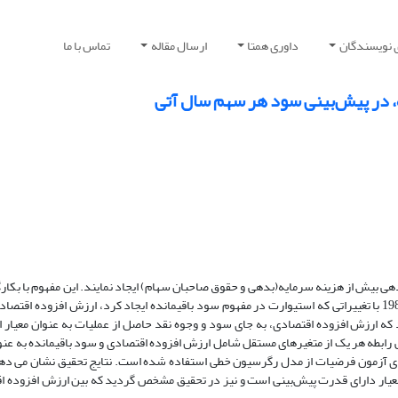
 نویسندگان
داوری همتا
ارسال مقاله
تماس با ما
، در پیش‌بینی سود هر سهم سال آتی
ازدهی بیش از هزینه سرمایه(بدهی و حقوق صاحبان سهام) ایجاد نمایند. این مفهوم با بکا
مانند ارزش افزوده اقتصادی و سود باقیمانده، عملیاتی شده است. در دهه 1980 با تغییراتی که استیوارت در مفهوم سود باقیمانده ایجاد کرد، ارزش اف
د که ارزش افزوده اقتصادی، به جای سود و وجوه نقد حاصل از عملیات به عنوان معیار ا
ساس در این تحقیق، به بررسی رابطه هر یک از متغیر‌های مستقل شامل ارزش افزوده اقتصادی و سود باقیمانده به 
برای آزمون فرضیات از مدل رگرسیون خطی استفاده شده است. نتایج تحقیق نشان می د
 معیار دارای قدرت پیش‌بینی است و نیز در تحقیق مشخص گردید که بین ارزش افزوده 