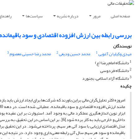
صفحه اصلی
مرور
درباره نشریه
سیاست‌ها
راهنمای
بررسی رابطه بین ارزش افزوده اقتصادی و سود باقیمانده
نویسندگان
3
2
1
مهدی وکیلیا ن آغویی
محمد حسین ودیعی
محمد رضا حسینی معصوم
1
دانشگاه امام رضا (ع)
2
دانشگاه فردوسی
3
دانشگاه آزاد اسلامی، بجنورد
چکیده
امروزه اکثر تحلیل‌گران مالی براین باورند که شرکت‌ها برای ایجاد ارزش باید ب
ابزار نوین اندازه‏گیری عملکرد مالی به وجود آمد. استیوارت بر این عقیده بو
داخلی و خارجی باید به کار برده شود]6[. بر این ا
مدل اقتصادی ارزیابی با سود آتی هر سهم، پرداخته می‌شود. در این تحقیق 
باقیمانده و سود هرسهم سال آتی رابطه معنی‌داری وجود دارد، در نتیجه این