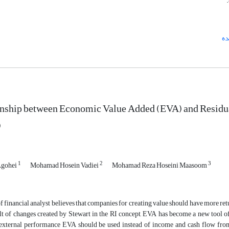
ده
nship between Economic Value Added (EVA) and Residual
)
1
2
3
Agohei
Mohamad Hosein Vadiei
Mohamad Reza Hoseini Maasoom
 financial analyst believes that companies for creating value should have more ret
ult of changes created by Stewart in the RI concept, EVA has become a new tool 
 external performance EVA should be used instead of income and cash flow from 