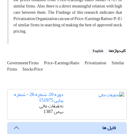
similar firms. Also, there is a direct meaningful relation, with high
care between them. The Findings of this research indicates that
Privatization Organization can use of Price-Earnings Ration (P/E)
of similar firms in searching of making the best of approved stock
pricing.
کلیدواژه‌ها
English
Government Firms
Price-Earnings Ratio
Privatization
Similar
Firms
Stocks Price
دوره 10، شماره 26 - شماره
پیاپی 151975
تحقیقات مالی
بهمن 1387
فایل ها