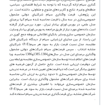
گذاری سهام ارائه گردیده که با توجه به شرایط اقتصادی، سیاسی،
منطقه‌ای وغیره، نتایج و کاربرد‌های متنوع و متفاوتی، داشته است.‌‌ در
این پژوهش، قیمت واگذاری سهام شرکت‎های دولتی مشمول
خصوصی‌سازی در سه سال با قیمت محاسبه شده سهام آنها برمبنای
مدل‎ علمی، در بورس اوراق بهادار تهران ، مورد بررسی قرار گرفته
است.داده های مورد نیاز از طریق مراجعه به بورس اوراق بها دار وسایت
سازمان خصوصی سازی وسایر بانکهای اطلاعاتی مربوطه جمع آوری در
این راستا، از بین مدل‎های ارزشیابی سهام از دیدگاه شرکت‎های قابل
مقایسه، مدل نسبت قیمت بازار به سود هر سهم(P/E) شرکت‎های
مشابه انتخاب ، سپس قیمت‌های سهام شرکت‌های دولتی مشمول
واگذاری برمبنای این مدل در سال‌های1385،1384و1386 محاسبه، وبا
قیمت های اعلام شده توسط سازمان خصوصی‌سازی مقایسه ورابطه بین
این دوقیمت ارزیابی شده است.‌ ‌نتایج حاصل از آزمون فرضیه های
تحقیق بیانگر این است که تنها قیمت‌های تعیین شده در عرضه تدریجی
توسط سازمان خصوصی‌سازی تا حدود زیادی به ارزش ذاتی محاسبه
شده برای سهام شرکت‌های مشمول واگذاری نزدیک است. بنابراین
سازمان خصوصی‌سازی می‌تواند با اطمینان بیشتری از قیمت‌های
محاسبه شده برمبنای مدل نسبت قیمت بازار به سود هر سهم(P/E)
شرکت‌های مشابه، برای قیمت‌گذاری عرضه تدریجی سهام استفاده کند
.