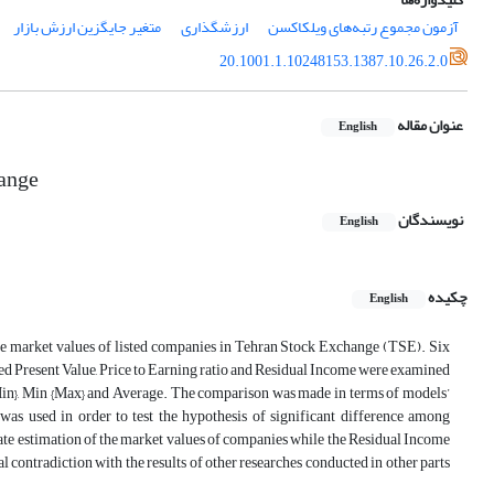
آزمون مجموع رتبه‌های ویلکاکسن
ارزشگذاری
متغیر جایگزین ارزش بازار
20.1001.1.10248153.1387.10.26.2.0
عنوان مقاله
English
hange
نویسندگان
English
چکیده
English
the market values of listed companies in Tehran Stock Exchange (TSE). Six
 Present Value, Price to Earning ratio and Residual Income were examined
x {Min}, Min {Max} and Average. The comparison was made in terms of models’
 used in order to test the hypothesis of significant difference among
ate estimation of the market values of companies while the Residual Income
contradiction with the results of other researches conducted in other parts