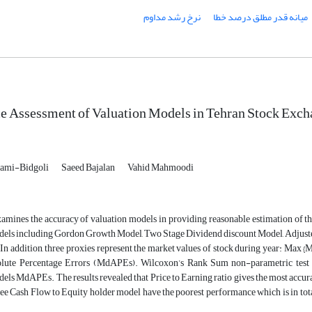
میانه قدر مطلق درصد خطا
نرخ رشد مداوم
e Assessment of Valuation Models in Tehran Stock Exc
lami-Bidgoli
Saeed Bajalan
Vahid Mahmoodi
xamines the accuracy of valuation models in providing reasonable estimation of 
dels including Gordon Growth Model, Two Stage Dividend discount Model, Adjusted
. In addition, three proxies represent the market values of stock during year: Ma
ute Percentage Errors (MdAPEs). Wilcoxon’s Rank Sum non-parametric test was
els MdAPEs. The results revealed that Price to Earning ratio gives the most accur
e Cash Flow to Equity holder model have the poorest performance which is in total 