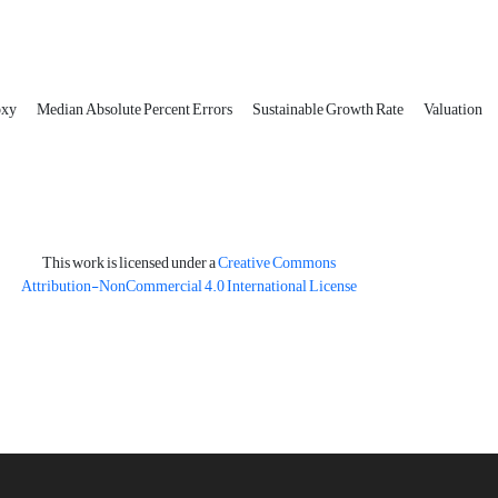
oxy
Median Absolute Percent Errors
Sustainable Growth Rate
Valuation
This work is licensed under a
Creative Commons
Attribution-NonCommercial 4.0 International License