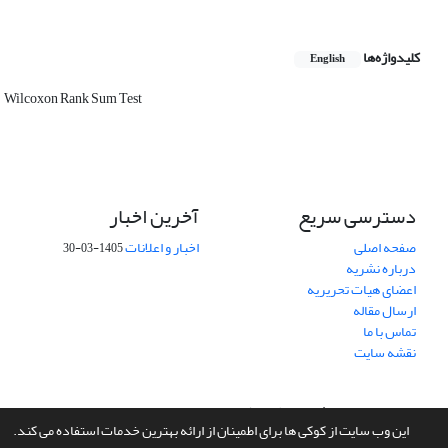
کلیدواژه‌ها
English
Wilcoxon Rank Sum Test
دسترسی سریع
آخرین اخبار
صفحه اصلی
اخبار و اعلانات
1405-03-30
درباره نشریه
اعضای هیات تحریریه
ارسال مقاله
تماس با ما
نقشه سایت
سامانه مدیریت نشریات علمی.
طراحی و پیاده سازی از
سیناوب
این وب سایت از کوکی ها برای اطمینان از ارائه بهترین خدمات استفاده می کند.