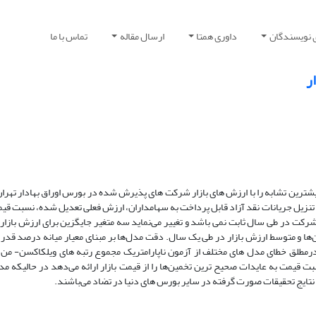
 نویسندگان
داوری همتا
ارسال مقاله
تماس با ما
ر
ترین تشابه را با ارزش های بازار شرکت های پذیرش شده در بورس اوراق بهادار تهرا
نزیل جریانات نقد آزاد قابل پرداخت به سهامداران، ارزش فعلی تعدیل شده، نسبت قیم
 شرکت در طی سال ثابت نمی باشد و تغییر می‌نماید سه متغیر جایگزین برای ارزش بازار
ن‌ها و متوسط ارزش بازار در طی یک سال. دقت مدل‌ها بر مبنای معیار میانه درصد قدر
درمطلق خطای مدل های مختلف از آزمون ناپارامتریک مجموع رتبه های ویلکاکسن- من 
ایج بررسی‌ها نشان می‌دهد که در سطح اطمینان 95% مدل نسبت قیمت به عایدات صحیح ترین تخمین‌ها را از قیمت بازار ارائه می‌دهد در 
با نتایج تحقیقات صورت گرفته در سایر بورس های دنیا در تضاد می‌باشند.