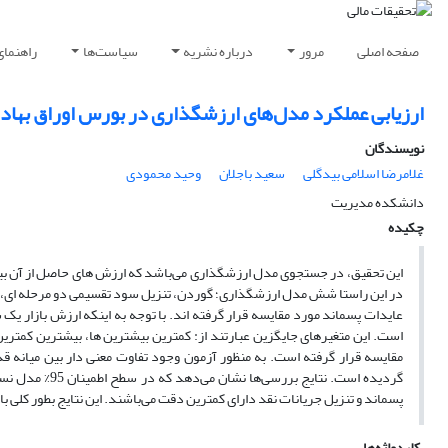
صفحه اصلی
مرور
درباره نشریه
سیاست‌ها
راهنمای
ارزیابی عملکرد مدل‌های ارزشگذاری در بورس اوراق بهادا
نویسندگان
غلامرضا اسلامی بیدگلی
سعید باجلان
وحید محمودی
دانشکده مدیریت
چکیده
این تحقیق، در جستجوی مدل ارزشگذاری می‌باشد که ارزش های حاصل از آن بیش
در این راستا شش مدل ارزشگذاری؛ گوردن، تنزیل سود تقسیمی دو مرحله ای، ت
عایدات پسماند مورد مقایسه قرار گرفته اند. با توجه به اینکه ارزش بازار یک
است. این متغیرهای جایگزین عبارتند از: کمترین بیشترین ها، بیشترین کمتری
مقایسه قرار گرفته است. به منظور آزمون وجود تفاوت معنی دار بین میانه ق
گردیده است. نت
پسماند و تنزیل جریانات نقد دارای کمترین دقت می‌باشند. این نتایج بطور کلی 
کلیدواژه‌ها