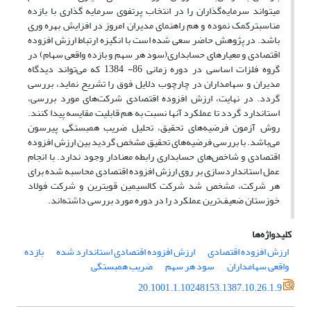
میتواند سرمایه‌گذاران را در انتخاب پرتفوی سرمایه گذاری با بازده
مناسبترکمک نموده و هم راهنمای مدیران امروز در افزایش بهره وری
باشد. در پژوهش حاضر سعی شده است با انگیزه ارتباط ارزش افزوده
اقتصادی و معیارهای حسابداری(سود هر سهم و بازده واقعی سهام) در
گروه فلزات اساسی در دوره زمانی 86- 1384 که می‌تواند دیدگاه
مدیران و سهامداران در چارچوب دلایل فوق را تشریح نماید، بررسی
گردد. در نهایت، ارزش افزوده اقتصادی شرکت‌های مورد بررسی،
استاندارد گردد تا عملکرد آنها نسبت به هم قابلیت مقایسه پیدا کنند.
روش آزمون فرضیه‌های تحقیق، تحلیل ضریب همبستگی پیرسون
می‌باشد. با بررسی فرضیه‌های تحقیق مشخص گردید بین ارزش افزوده
اقتصادی و شاخص‌های حسابداری رابطه معنادار وجود ندارد. با انجام
عمل استانداردسازی بر روی ارزش افزوده اقتصادی محاسبه شده برای
هر شرکت، مشخص شد شرکت کالسیمین قویترین و شرکت فولاد
خوزستان ضعیف‌ترین عملکرد را در دوره مورد بررسی داشته‌اند.
کلیدواژه‌ها
ارزش افزوده اقتصادی
ارزش افزوده اقتصادی استاندارد شده
بازده
واقعی سهامداران
سود هر سهم
ضریب همبستگی
20.1001.1.10248153.1387.10.26.1.9