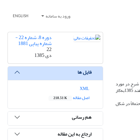
ورود به سامانه
ENGLISH
دوره 8، شماره 22 -
شماره پیاپی 1881
22
دی 1385
فایل ها
ز شرح در مورد
XML
تئوری‌های موجود در این زمینه با استفاده از شبکه عصبی به شبیه سازی معاملاتی پرداخته شده است. در این تحقیق ارزش روزانه 2 شاخص در بازه مهر 1383 تا اسفند 1385به‌کار
اصل مقاله
218.51 K
تمالاً در شکل
هم رسانی
ارجاع به این مقاله