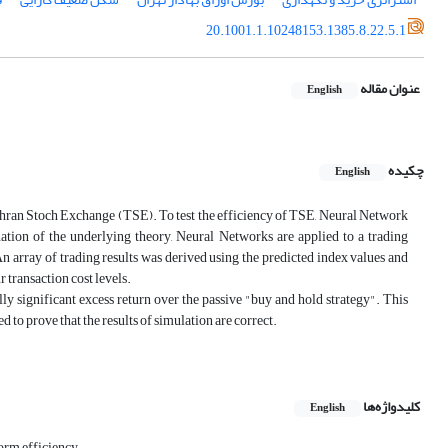
20.1001.1.10248153.1385.8.22.5.1
عنوان مقاله
English
چکیده
English
 Tehran Stoch Exchange (TSE). To test the efficiency of TSE, Neural Network
ation of the underlying theory, Neural Networks are applied to a trading
n array of trading results was derived using the predicted index values and
 transaction cost levels.
lly significant excess return over the passive "buy and hold strategy". This
d to prove that the results of simulation are correct.
کلیدواژه‌ها
English
orm efficiency