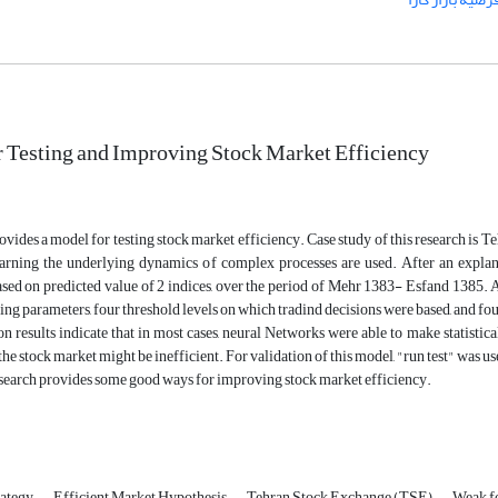
 Testing and Improving Stock Market Efficiency
ovides a model for testing stock market efficiency. Case study of this research is
earning the underlying dynamics of complex processes are used. After an explan
sed on predicted value of 2 indices, over the period of Mehr 1383- Esfand 1385. A
ding parameters, four threshold levels on which tradind decisions were based, and four
n results indicate that in most cases, neural Networks were able to make statistica
the stock market might be inefficient. For validation of this model, "run test" was use
 research provides some good ways for improving stock market efficiency.
rategy
Efficient Market Hypothesis
Tehran Stock Exchange (TSE)
Weak f