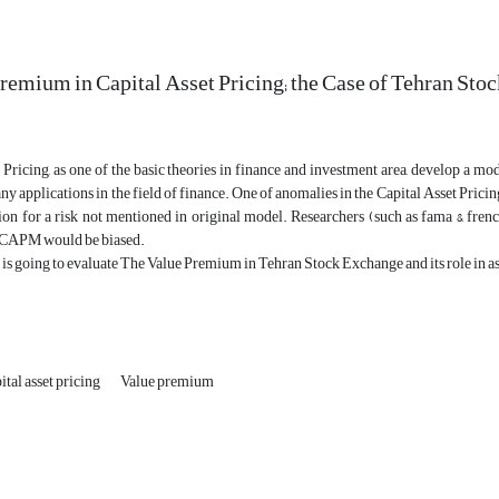
remium in Capital Asset Pricing; the Case of Tehran Sto
 Pricing, as one of the basic theories in finance and investment area, develop a mod
y applications in the field of finance. One of anomalies in the Capital Asset Pric
on for a risk not mentioned in original model. Researchers (such as fama & french
 CAPM would be biased.
 is going to evaluate The Value Premium in Tehran Stock Exchange and its role in as
ital asset pricing
Value premium