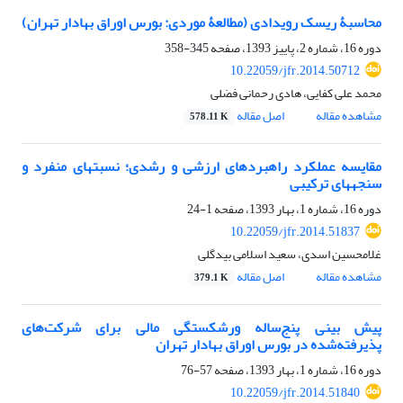
محاسبۀ ریسک رویدادی (مطالعۀ موردی: بورس اوراق بهادار تهران)
دوره 16، شماره 2، پاییز 1393، صفحه
345-358
10.22059/jfr.2014.50712
محمد علی کفایی، هادی رحمانی فضلی
مشاهده مقاله
اصل مقاله
578.11 K
مقایسه عملکرد راهبردهای ارزشی و رشدی؛ نسبت‏های منفرد و
سنجه‎های ترکیبی
دوره 16، شماره 1، بهار 1393، صفحه
1-24
10.22059/jfr.2014.51837
غلامحسین اسدی، سعید اسلامی بیدگلی
مشاهده مقاله
اصل مقاله
379.1 K
پیش ‏بینی پنج‌ساله ورشکستگی مالی برای شرکت‌های
پذیرفته‌شده در بورس اوراق بهادار تهران
دوره 16، شماره 1، بهار 1393، صفحه
57-76
10.22059/jfr.2014.51840