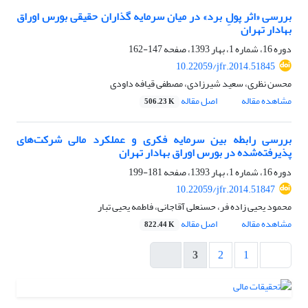
بررسی «اثر پولِ‏ برد» در میان سرمایه ‏گذاران حقیقی بورس اوراق
بهادار تهران
دوره 16، شماره 1، بهار 1393، صفحه
147-162
10.22059/jfr.2014.51845
محسن نظری، سعید شیرزادی، مصطفی قیافه داودی
مشاهده مقاله
اصل مقاله
506.23 K
بررسی رابطه بین سرمایه فکری و عملکرد مالی شرکت‌‏‏های
پذیرفته‌‏‏شده در بورس اوراق بهادار تهران
دوره 16، شماره 1، بهار 1393، صفحه
181-199
10.22059/jfr.2014.51847
محمود یحیی زاده فر، حسنعلی آقاجانی، فاطمه یحیی تبار
مشاهده مقاله
اصل مقاله
822.44 K
3
2
1