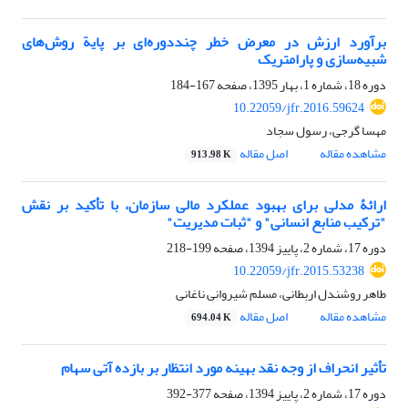
برآورد ارزش در معرض خطر چنددوره‌ای بر پایة روش‌های
شبیه‌‌سازی و پارامتریک
دوره 18، شماره 1، بهار 1395، صفحه
167-184
10.22059/jfr.2016.59624
مهسا گرجی، رسول سجاد
مشاهده مقاله
اصل مقاله
913.98 K
ارائۀ مدلی برای بهبود عملکرد مالی سازمان، با تأکید بر نقش
"ترکیب منابع انسانی" و "ثبات مدیریت"
دوره 17، شماره 2، پاییز 1394، صفحه
199-218
10.22059/jfr.2015.53238
طاهر روشندل اربطانی، مسلم شیروانی ناغانی
مشاهده مقاله
اصل مقاله
694.04 K
تأثیر انحراف از وجه نقد بهینه مورد انتظار بر بازده آتی سهام
دوره 17، شماره 2، پاییز 1394، صفحه
377-392