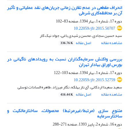
انحراف مقطعی در عدم تقارن زمانی جریان‌های نقد عملیاتی و تأثیر
آن بر محافظه‌کاری شرطی
دوره 17، شماره 1، بهار 1394، صفحه
83-102
10.22059/jfr.2015.50707
سید حسین سجادی، محسن رشیدی باغی، جواد نیک کار
مشاهده مقاله
اصل مقاله
336.76 K
بررسی واکنش سرمایه‌گذاران نسبت به رویدادهای ناگهانی در
بورس اوراق بهادار تهران
دوره 17، شماره 1، بهار 1394، صفحه
103-122
10.22059/jfr.2015.52759
سعید سعیدا اردکانی، آی ناز بهلکه، نگار میرزاد، طاهره السادات توسلی
مشاهده مقاله
اصل مقاله
416.44 K
متنوع سازی (مرتبط/غیرمرتبط) محصولات، ساختارمالکیت و
ساختارسرمایه
دوره 16، شماره 2، پاییز 1393، صفحه
271-288